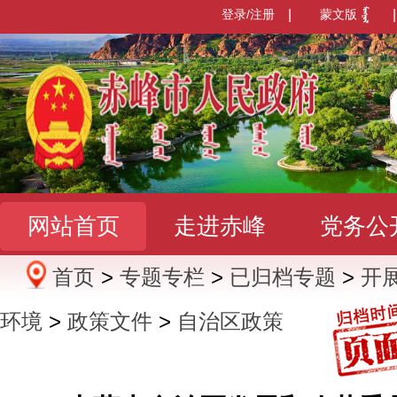
登录/注册
|
蒙文版
|
网站首页
走进赤峰
党务公
首页
>
专题专栏
>
已归档专题
>
开
办事服务
政民互动
数据发
环境
>
政策文件
>
自治区政策