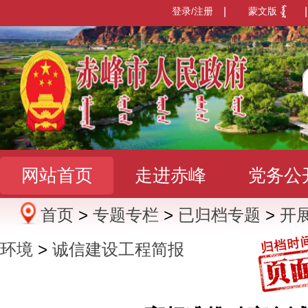
登录/注册
|
蒙文版
|
网站首页
走进赤峰
党务公
首页
>
专题专栏
>
已归档专题
>
开
办事服务
政民互动
数据发
环境
>
诚信建设工程简报