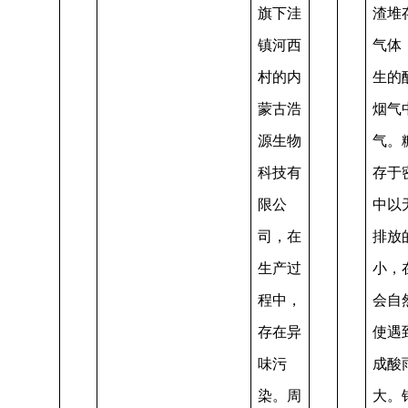
旗下洼
渣堆
镇河西
气体
村的内
生的
蒙古浩
烟气
源生物
气。
科技有
存于
限公
中以
司，在
排放
生产过
小，
程中，
会自
存在异
使遇
味污
成酸
染。周
大。