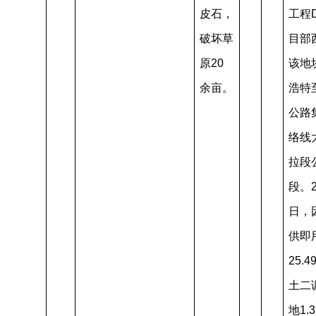
皮石，
工程D
破坏草
目部
原20
该地块
余亩。
浩特
公路
络线
拉段
段。2
日，
供即
25.
土二
地1.