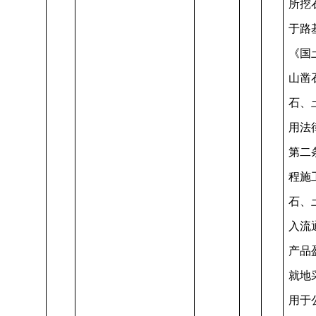
所挖
于路
《国
山凿
石、
用法
第二
程施
石、
入流
产品
就地
用于