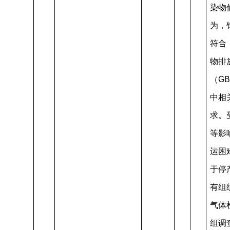
染物
为，
符合
物排
（GB
中相
求。
等影
运困
于停
有组
气体
组调