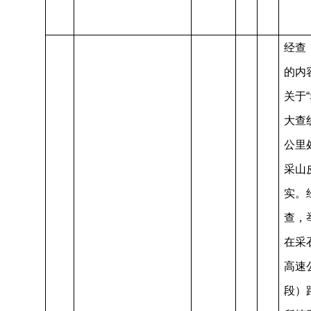
经查
的内
关于
大查
公里
采山
实。
查，
在采
高速
段）