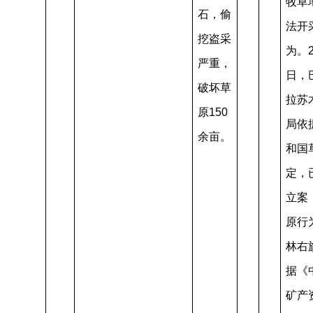
牧草
石，偷
法开
挖盗采
为。2
严重，
日，
破坏草
拉苏
原150
局依
余亩。
和国
定，
立案
原行
林右
据《
矿产