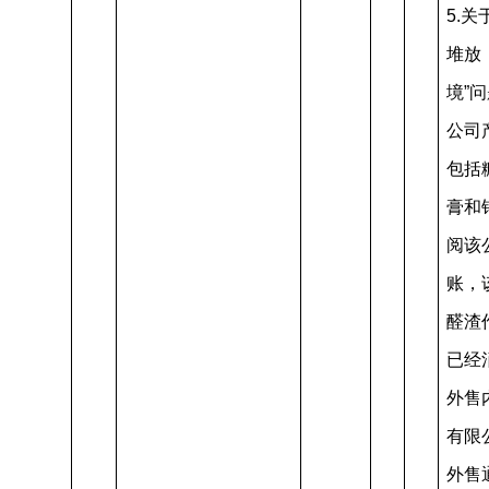
5.
堆放
境”
公司
包括
膏和
阅该
账，
醛渣
已经
外售
有限
外售