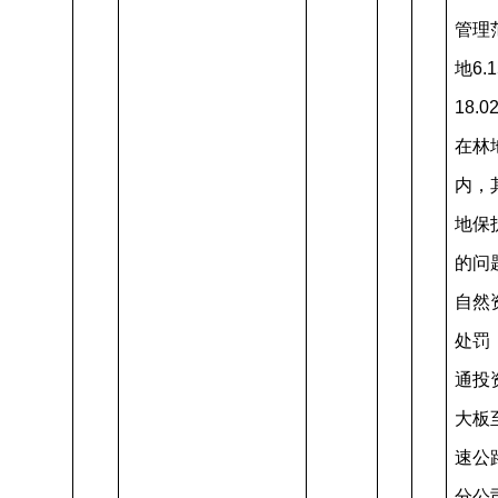
管理
地6.
18.
在林
内，
地保
的问
自然
处罚
通投
大板
速公
分公