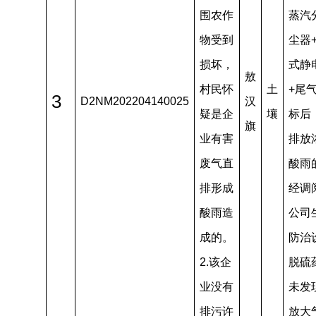
围农作
蒸汽
物受到
尘器
损坏，
式静
敖
村民怀
土
+尾
3
D2NM202204140025
汉
疑是企
壤
标后
旗
业有害
排放
废气直
酸雨
排形成
经调
酸雨造
公司
成的。
防治
2.该企
脱硫
业没有
未发
排污许
放大