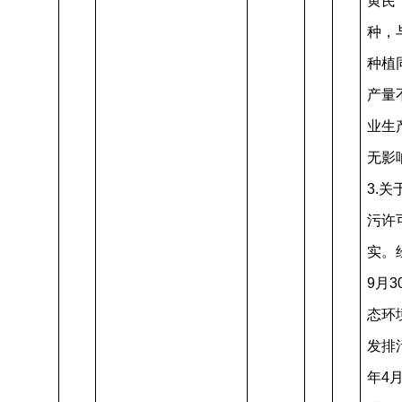
黄芪
种，
种植
产量
业生
无影
3.
污许
实。
9月
态环
发排
年4