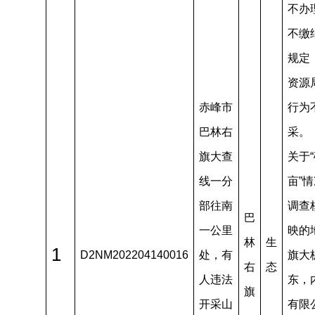
不办
不缴
规定
资源
赤峰市
行为
巴林右
采。
旗大查
关于
线一分
亩”
部往南
调查
巴
一公里
映的
林
生
1
D2NM202204140016
处，有
旗大
右
态
人违法
东，
旗
开采山
有限