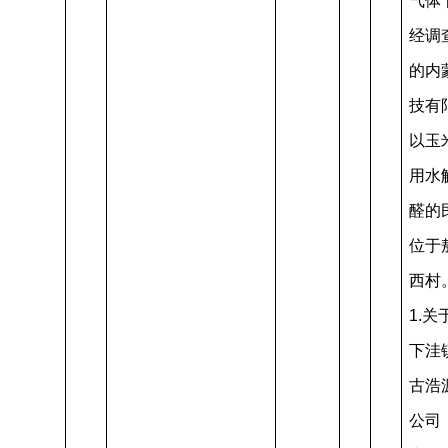
气体
经调
的内
技有
以玉
用水
醛的
位于
西村
1.
下洼
古浩
公司