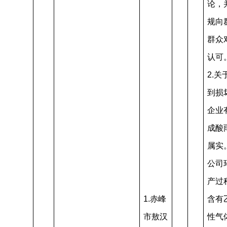
论，
规向
群众
认可
2.
到损
企业
成酸
属实
公司
产过
1.赤峰
含有
市敖汉
性气