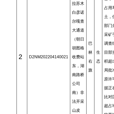
拉苏木
占用
白彦诺
土，
尔嘎查
部门
大通道
采矿
（朝日
巴
调查
胡图格
林
生
目部
2
D2NM202204140021
收费站
右
态
积超
东，湖
旗
局批
南路桥
原许
公司
据正
南）非
比对
法开采
超占
山皮