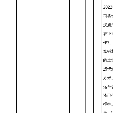
202
司将
汉旗
农业
作社
窝铺
的土
运锅
方米
运至
渣已
搅拌