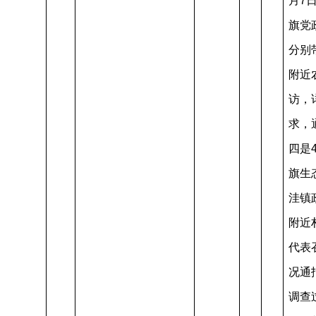
月7
旗党
分别
附近
访，
求，
四是
旗生
洼镇
附近
代表
况通
调查