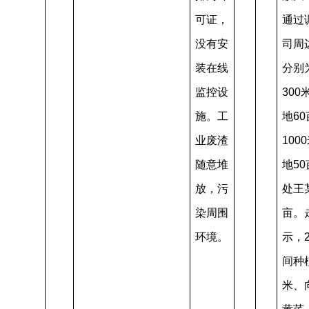
可证，
通过
没有安
司周
装在线
分别
监控设
30
施。工
地6
业废渣
100
随意堆
地5
放，污
处王某
染周围
亩。
环境。
示，2
间种
米、