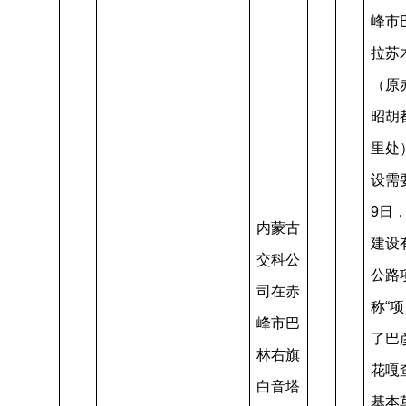
峰市
拉苏
（原
昭胡
里处
设需要
9日
内蒙古
建设
交科公
公路
司在赤
称“
峰市巴
了巴
林右旗
花嘎
白音塔
基本草