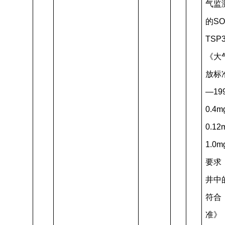
气监
的SO
TS
《大
放标准
—19
0.4m
0.12
1.0
要求
井中
符合
准》（