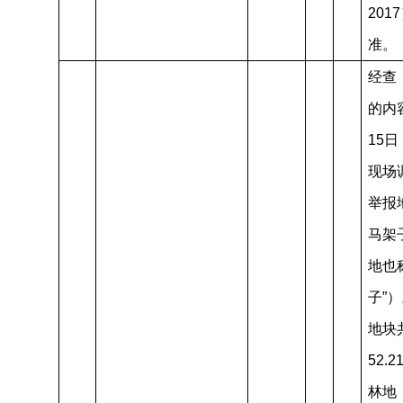
201
准。
经查
的内
15
现场
举报
马架
地也
子”
地块
52.
林地