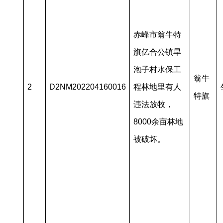
赤峰市翁牛特
旗亿合公镇旱
泡子村水保工
翁牛
2
D2NM202204160016
程林地里有人
特旗
违法放牧，
8000余亩林地
被破坏。