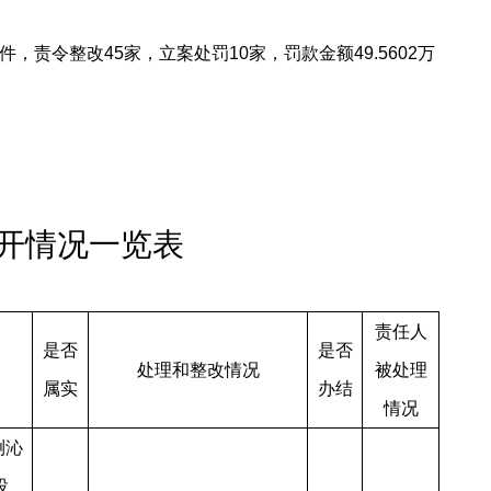
，责令整改45家，立案处罚10家，罚款金额49.5602万
开情况一览表
责任人
是否
是否
处理和整改情况
被处理
属实
办结
情况
喇沁
投