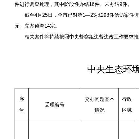
件进行调查处理，其中阶段性办结16件、未办结9件。
截至4月25日，全市已对第1—23批298件信访案件
元，立案侦查14宗。
相关案件将持续按照中央督察组边督边改工作要求推
中央生态环
序
交办问题基本
行政
受理
编号
号
情况
区域