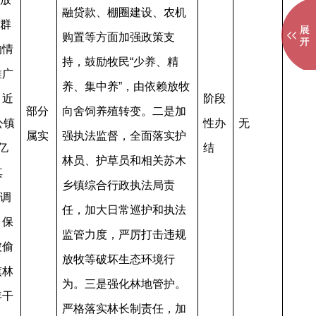
融贷款、棚圈建设、农机
地群
购置等方面加强政策支
的情
持，鼓励牧民“少养、精
推广
养、集中养”，由依赖放牧
，近
阶段
部分
向舍饲养殖转变。二是加
公镇
性办
无
属实
强执法监督，全面落实护
亿
结
林员、护草员和相关苏木
其
乡镇综合行政执法局责
场调
任，加大日常巡护和执法
，保
监管力度，严厉打击违规
被偷
放牧等破坏生态环境行
旗林
为。三是强化林地管护。
年干
严格落实林长制责任，加