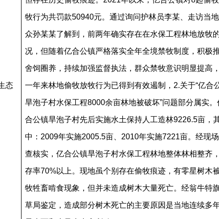
牧行为共罚款50940元。通过询问护林员李某、走访当
众孙某某了解到，前两年确实存在在水保工程林地放牧
况，但随着亿合公镇严格落实全年全境禁牧制度，积极
舍饲圈养，持续加强监督执法，群众禁牧意识明显提高
生态
一年来林地偷牧放牧行为已得到有效遏制，
2.关于“亿合
旱泡子村水保工程8000余亩林地被破坏”问题部分属实。
合公镇旱泡子村先后实施水土保持人工造林9226.5亩，
中：2009年实施2005.5亩、2010年实施7221亩。经现
查核实，亿合公镇旱泡子村水保工程林地整体林相整齐
存率70%以上。现地虽个别存在偷牧痕迹，有零星树木
牧牲畜啃食现象，但并未造成树木大量死亡。经翁牛特
草局鉴定，造成部分树木死亡的主要原因是当地连续多