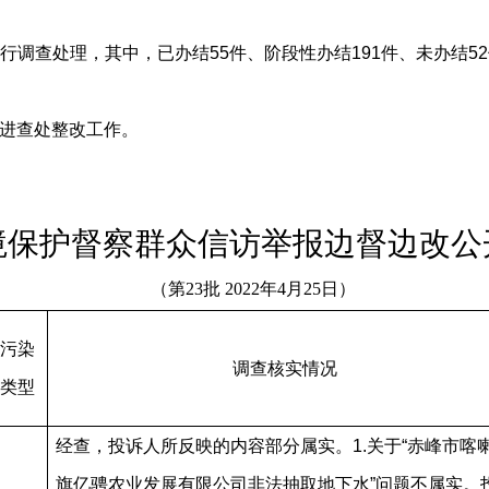
进行调查处理，其中，已办结55件、阶段性办结191件、未办结52件
进查处整改工作。
境保护督察群众信访举报边督边改公
（第
23
批 2022年4月
25
日）
污染
调查核实情况
类型
经查，投诉人所反映的内容部分属实。
1.关于“赤峰市喀
旗亿骋农业发展有限公司非法抽取地下水”问题不属实。