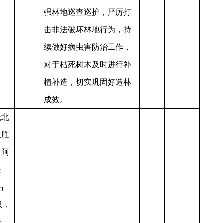
强林地巡查巡护，严厉打
击非法破坏林地行为，持
续做好病虫害防治工作，
对于枯死树木及时进行补
植补造，切实巩固好造林
成效。
无北
双胜
即阿
映
占
只，
准