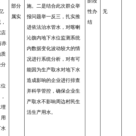
关
阶段
部分
施。二是结合此次群众举
亿
性办
无
属实
报问题举一反三，扎实推
况，
结
进依法治水管水，对喀喇
驼店
沁旗内地下水位监测系统
与赤
内数据变化波动较大的情
地质
况进行系统分析，对有可
经分
能因为生产取水对地下水
造成影响的企业进行排查
水位
并科学管控，确保企业生
日，
产取水不影响周边村民生
水埋
活生产用水。
引用
下水