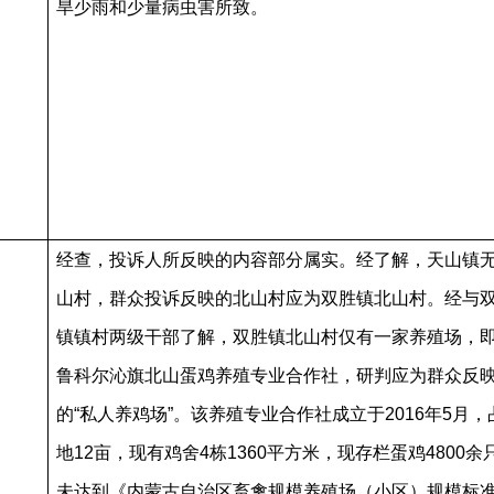
旱少雨和少量病虫害所致。
经查，投诉人所反映的内容部分属实。
经了解，天山镇
山村，群众投诉反映的北山村应为双胜镇北山村。经与
镇镇村两级干部了解，双胜镇北山村仅有一家养殖场，
鲁科尔沁旗北山蛋鸡养殖专业合作社，研判应为群众反
的“私人养鸡场”。该养殖专业合作社成立于2016年5月，
地12亩，现有鸡舍4栋1360平方米，现存栏蛋鸡4800余
未达到《内蒙古自治区畜禽规模养殖场（小区）规模标