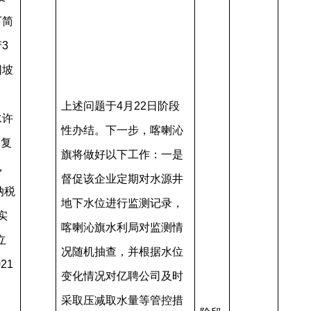
下简
3
阳坡
上述问题于4月22日阶段
水许
性办结。下一步，喀喇沁
批复
旗将做好以下工作：一是
，
督促该企业定期对水源井
纳税
地下水位进行监测记录，
实
喀喇沁旗水利局对监测情
立
况随机抽查，并根据水位
21
变化情况对亿聘公司及时
采取压减取水量等管控措