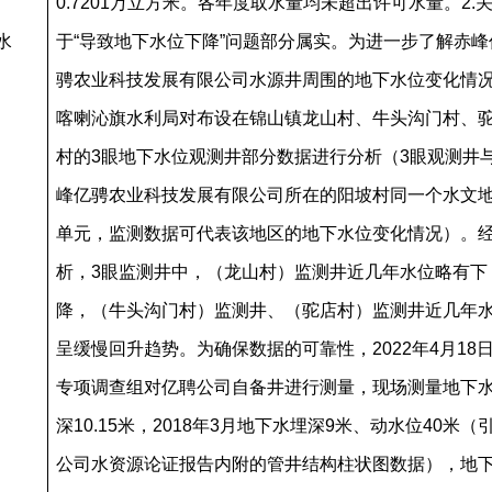
0.7201万立方米。各年度取水量均未超出许可水量。
2.
水
于“导致地下水位下降”问题部分属实。为进一步了解赤峰
骋农业科技发展有限公司水源井周围的地下水位变化情
喀喇沁旗水利局对布设在锦山镇龙山村、牛头沟门村、
村的3眼地下水位观测井部分数据进行分析（3眼观测井
峰亿骋农业科技发展有限公司所在的阳坡村同一个水文
单元，监测数据可代表该地区的地下水位变化情况）。
析，3眼监测井中，（龙山村）监测井近几年水位略有下
降，（牛头沟门村）监测井、（驼店村）监测井近几年
呈缓慢回升趋势。为确保数据的可靠性，2022年4月18
专项调查组对亿聘公司自备井进行测量，现场测量地下
深10.15米，2018年3月地下水埋深9米、动水位40米（
公司水资源论证报告内附的管井结构柱状图数据），地