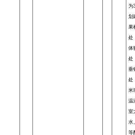
为
划
果
处
体
处
垂
处
米
温
室
水
等