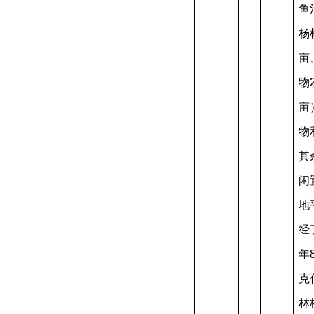
鱼
杨树
亩
物2
亩
物
其
闲
地
经
年
克
林