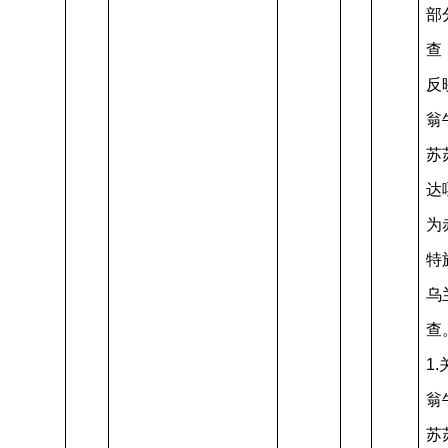
部
查
反
翁
苏
达
为
特
乌
查
1
翁
苏