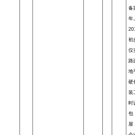
备
年
2
初
仅
路
地
硬
装
时
包
屋
企