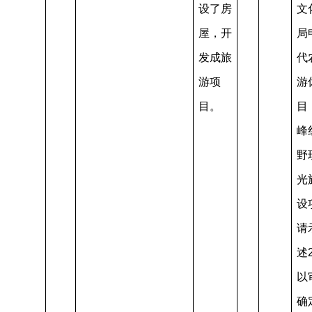
设了房
文
屋，开
局
发成旅
代
游项
游
目。
目
峰
野
光
设
请
述
以
确