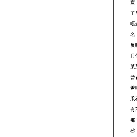
查
了
嘎
名
反
月
某
曾
盖
采
有
那
砂