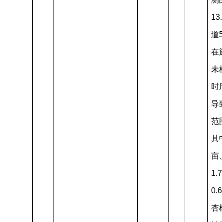
1
道
在
未
时
导
范
其
亩
1
0
杏