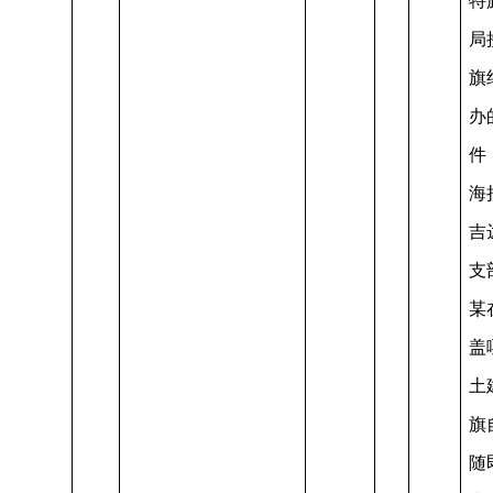
特
局
旗
办
件
海
吉
支
某
盖
土
旗
随