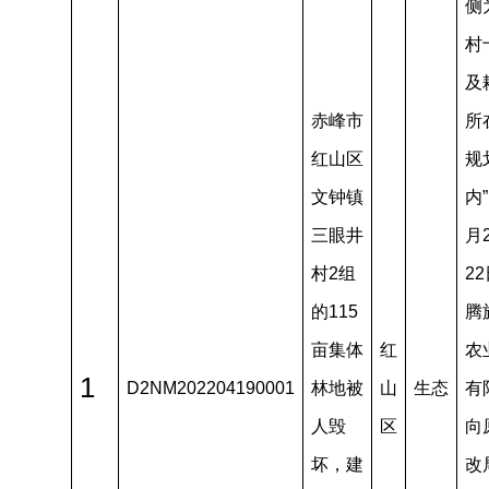
侧
村
及
赤峰市
所
红山区
规
文钟镇
内”
三眼井
月
村2组
2
的115
腾
亩集体
红
农
1
D2NM202204190001
林地被
山
生态
有
人毁
区
向
坏，建
改