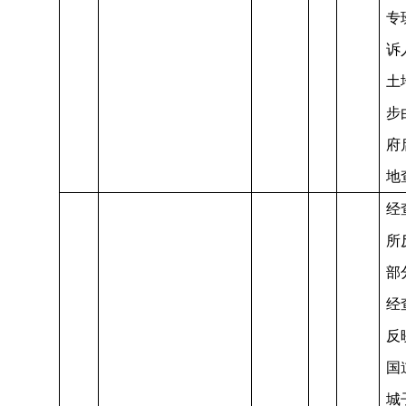
专
诉
土
步
府
地
经
所
部
经
反
国
城