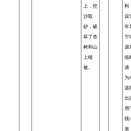
上，挖
料
沙取
设
砂，破
年
坏了杏
宁
树和山
源
上植
临
被。
请
为
该
出
用
线
泉