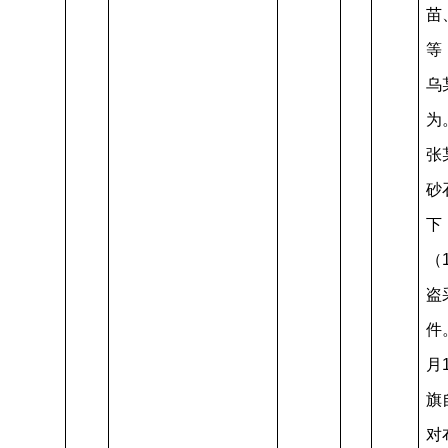
苗
等
乌
为
张
砂
下
（
盗
件
月
旗
对