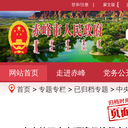
登录/注册
|
蒙文版
|
网站首页
走进赤峰
党务公
首页
>
专题专栏
>
已归档专题
>
中
办事服务
政民互动
数据发