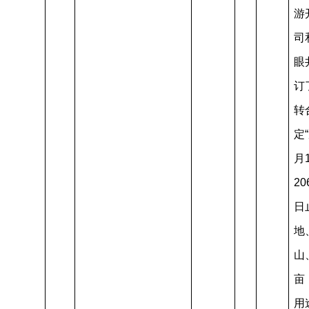
游
司
眼
订
转
定“
月
20
日
地
山
亩
用