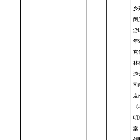
乡
闲
游区
年
克
林
游
司
发
《
明
案
郊