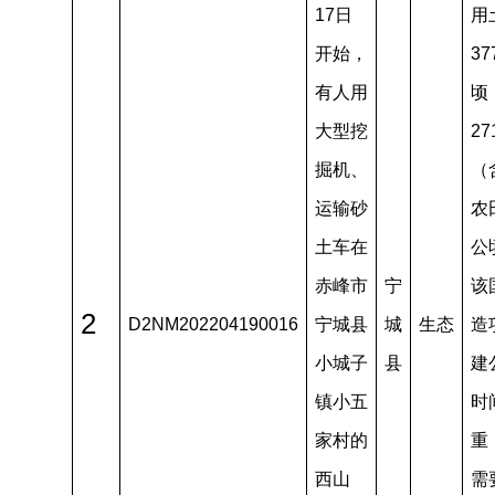
17日
用
开始，
37
有人用
顷
大型挖
27
掘机、
（
运输砂
农田
土车在
公
赤峰市
宁
该
2
D2NM202204190016
宁城县
城
生态
造
小城子
县
建
镇小五
时
家村的
重
西山
需