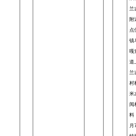
兰
附
点
镇
嘎
道
兰
村
米
阅
料
月