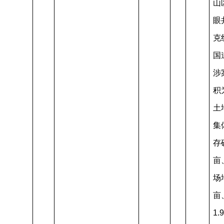
山
眼
克
国
涉
积
土
集
存
亩
场地
亩
1