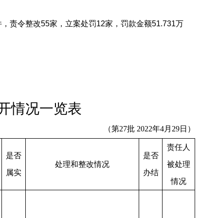
，责令整改55家，立案处罚12家，罚款金额51.731万
开情况一览表
（第
27
批 2022年4月
29
日）
责任人
是否
是否
处理和整改情况
被处理
属实
办结
情况