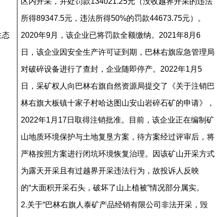
区内开采，并处罚款134021.25元（没收越界开采的违法
所得89347.5元，违法所得50%的罚款44673.75元）。
生态
2020年9月，该企业已将罚款全额缴纳。2021年8月6
日，该企业因安全生产许可证到期，巴林右旗应急管理局
对破碎设备进行了查封，企业随即停产。2022年1月5
日，采矿权人向巴林右旗自然资源局提交了《关于注销巴
林右旗大板镇十家子村哈达图山安山岩碎石矿的申请》，
2022年1月17日取得注销批准。目前，该企业正在编制矿
山地质环境保护与土地复垦方案，待方案经过评审后，将
严格按照方案进行闭坑环境恢复治理。因该矿山开采方式
为露天开采且有过越界开采违法行为，故投诉人反映
的“大面积开采石头，破坏了山上植被”情况部分属实。
2.关于“巴林右旗人泰矿产品经销有限公司非法开采，毁