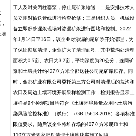
工人及时关闭柱塞泵，停止尾矿浆输送；二是安排技术人
大
员立即对输送管线进行检查抢修；三是组织人员、机械设
气，
备立即赶赴漏浆现场对渗漏矿浆进行围堵和控制。2022
土壤
年1月14日至16日，该企业对渗漏的尾矿浆开始清理，为
了保证彻底清理，企业扩大了清理面积，其中荒沟处清理
面积为0.5亩、农田为3.2亩，平均深度为20公分，连同矿
浆和土壤共计约427立方米全部送往公司尾矿库贮存。同
时，金都矿业有限公司委托第三方公司对清理后的荒沟和
农田及周边土壤环境开展采样检测工作，检测报告显示土
壤样品9个检测项目均符合《土壤环境质量农用地土壤污
染风险管控标准》（试行）（GB 15618-2018）各项标准
限值要求。随后该企业将堆存场的407立方米腐殖土和
110立方米农家肥对清理土壤地块实施了回填。