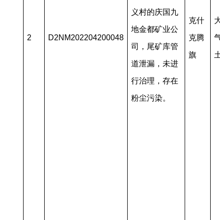
义村的庆国九
克什
地金都矿业公
2
D2NM202204200048
克腾
司，尾矿库管
旗
道泄漏，未进
行治理，存在
粉尘污染。