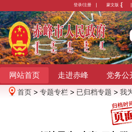
登录/注册
|
蒙文版
|
网站首页
走进赤峰
党务公
首页
>
专题专栏
>
已归档专题
>
我
办事服务
政民互动
数据发