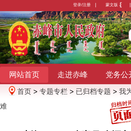
登录/注册
|
蒙文版
|
网站首页
走进赤峰
党务公
首页
>
专题专栏
>
已归档专题
>
我
办事服务
政民互动
数据发
难