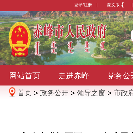
登录/注册
|
蒙文版
|
网站首页
走进赤峰
党务公
首页
>
政务公开
>
领导之窗
>
市政
办事服务
政民互动
数据发