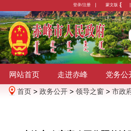
登录/注册
|
蒙文版
|
网站首页
走进赤峰
党务公
首页
>
政务公开
>
领导之窗
>
市政
办事服务
政民互动
数据发