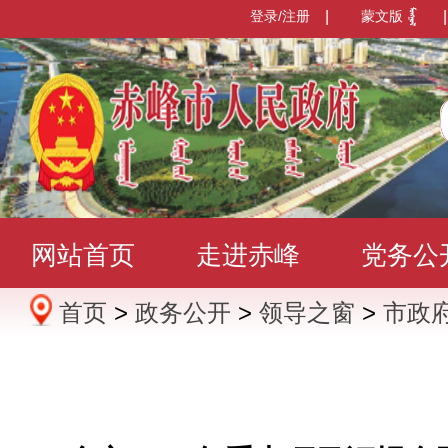
登录/注册
|
蒙文版
|
网站首页
走进赤峰
党务公
首页
>
政务公开
>
领导之窗
>
市政
办事服务
政民互动
数据发