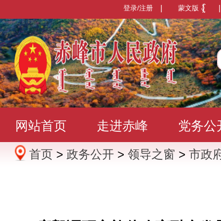
登录/注册
|
蒙文版
|
网站首页
走进赤峰
党务公
首页
>
政务公开
>
领导之窗
>
市政
办事服务
政民互动
数据发