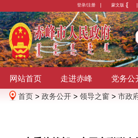
登录/注册
|
蒙文版
|
网站首页
走进赤峰
党务公
首页
>
政务公开
>
领导之窗
>
市政
办事服务
政民互动
数据发