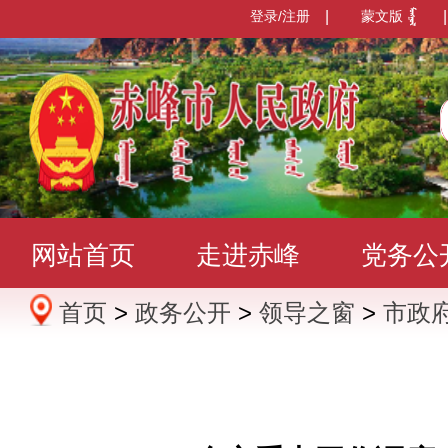
登录/注册
|
蒙文版
|
网站首页
走进赤峰
党务公
首页
>
政务公开
>
领导之窗
>
市政
办事服务
政民互动
数据发