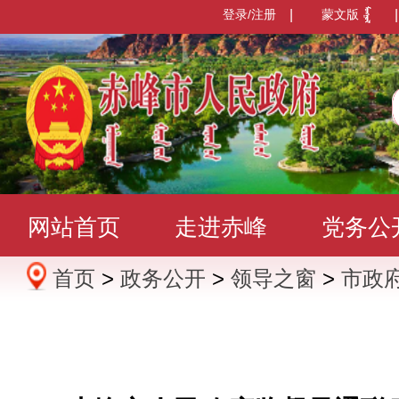
登录/注册
|
蒙文版
|
网站首页
走进赤峰
党务公
首页
>
政务公开
>
领导之窗
>
市政
办事服务
政民互动
数据发