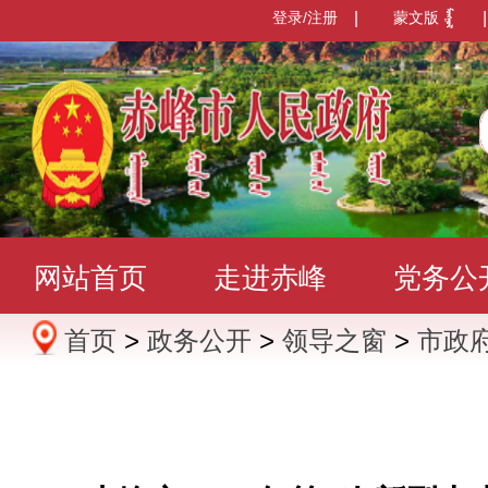
登录/注册
|
蒙文版
|
网站首页
走进赤峰
党务公
首页
>
政务公开
>
领导之窗
>
市政
办事服务
政民互动
数据发