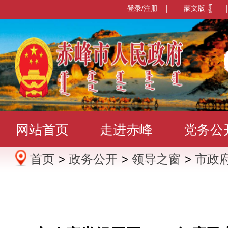
登录/注册
|
蒙文版
|
网站首页
走进赤峰
党务公
首页
>
政务公开
>
领导之窗
>
市政
办事服务
政民互动
数据发