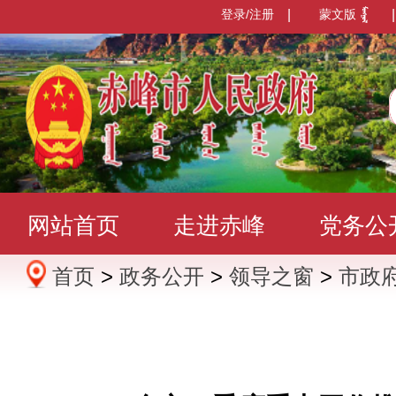
登录/注册
|
蒙文版
|
网站首页
走进赤峰
党务公
首页
>
政务公开
>
领导之窗
>
市政
办事服务
政民互动
数据发