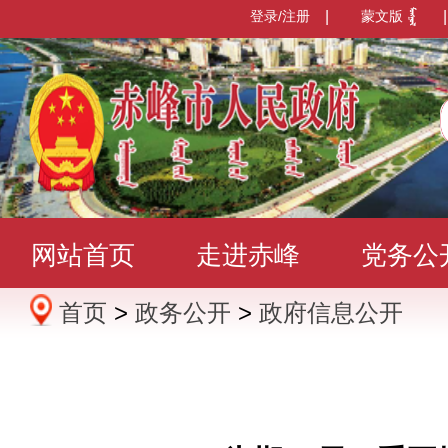
登录/注册
|
蒙文版
|
网站首页
走进赤峰
党务公
首页
>
政务公开
>
政府信息公开
办事服务
政民互动
数据发