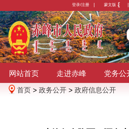
登录/注册
|
蒙文版
|
网站首页
走进赤峰
党务公
首页
>
政务公开
>
政府信息公开
办事服务
政民互动
数据发