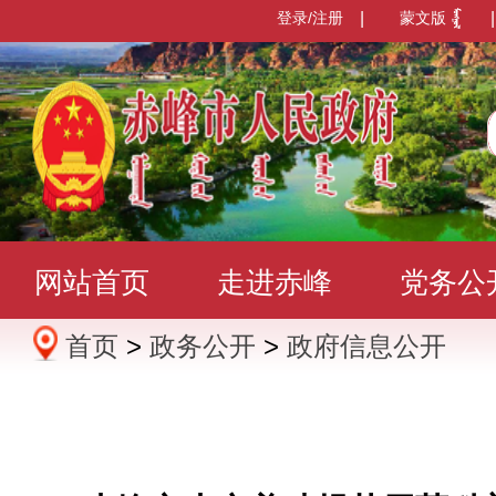
登录/注册
|
蒙文版
|
网站首页
走进赤峰
党务公
首页
>
政务公开
>
政府信息公开
办事服务
政民互动
数据发