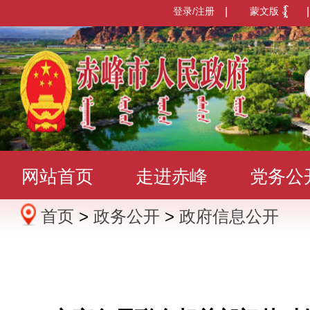
登录/注册
|
蒙文版
|
网站首页
走进赤峰
党务公
首页
>
政务公开
>
政府信息公开
办事服务
政民互动
数据发