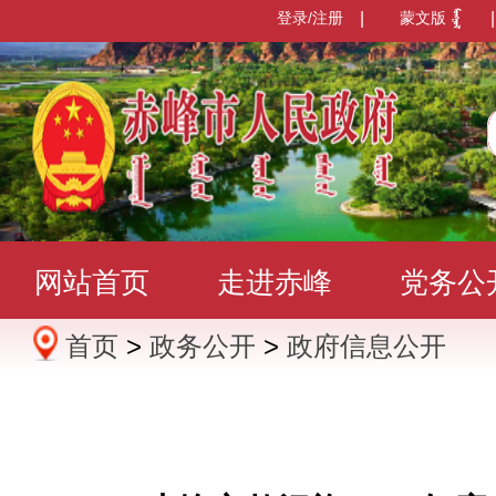
登录/注册
|
蒙文版
|
网站首页
走进赤峰
党务公
首页
>
政务公开
>
政府信息公开
办事服务
政民互动
数据发