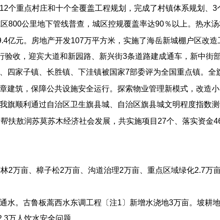
12个重点村庄和十个全覆盖工程规划，完成了村镇体系规划、3个
区800公里地下管线普查，城区控规覆盖率达90％以上。热水
9.4亿元。房地产开发107万平方米，实施了海岳新城棚户区改
银行验收，迎宾大道和新园路、新兴街3条道路建成通车，新中街
四家子镇、长胜镇、下洼镇被国家7部委评为全国重点镇。全旗城镇
章建筑，保障公共设施安全运行。探索物业管理新模式，改造小
我旗顺利通过自治区卫生旗县城、自治区旗县城文明程度指数测
帮扶敖润苏莫苏木经济社会发展，共实施项目27个、落实资金46
2万亩、樟子松2万亩、沟道治理2万亩、重点区域绿化2.7万亩
通水。古鲁板蒿西水东调工程〔注1〕新增水浇地3万亩。坡耕地
2.3万人饮水安全问题。