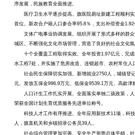
序发展，民族教育全面推进。
医疗卫生水平逐步提高。旗医院易址新建工程顺利实
首位。新农合户籍人口参合率95.8％，支出补偿资金1.9
文体广电事业协调发展。组织开展了形式多样的群众
城区。不断强化文化市场管理，营造了良好的社会文化氛
十个全覆盖工程取得实效。全年投资1.97亿元，完成
水工程7处，并实施了危房改造、连锁超市、农村常住人
社会民生保障切实加强。新增就业2750人，城镇登记失
元。发放五保金996.9万元、低保金9539.1万元、高龄津贴
人口计生工作扎实开展。全面落实单独二孩政策，人口出生
荣获全国计划生育优质服务先进单位称号。
科技人才工作有序推进。全年应用新技术11项，科技
人，旗直机关和乡镇招录公务员39人。
社会综合管理更加完善。安全生产形势总体平稳，社