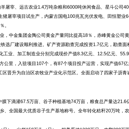
羊屠宰、远古农业1.4万吨杂粮和6000吨休闲食品、星斗公司4
生猪屠宰项目试生产，内蒙古国电100兆瓦光伏发电、田恒塑业6
0％。
业，中金集团金陶公司黄金产量同比提高18％，赤峰黄金公司黄
吨铁选厂建设顺利推进。矿产资源勘查完成投资1.7亿元，勘查面
业、加工制造业分别完成现价产值8.3亿元、12.5亿元、55.9亿
平方公里，入驻项目107个，有87个项目投产运营，实现产值67
品加工区晋升为自治区农牧业产业化示范区。全面启动了四家子沥
中膜下滴灌67.5万亩、谷子种植基地74万亩，粮食总产量达21
乡、全国最大优质谷子生产基地称号。全年转化秸秆20万吨，农