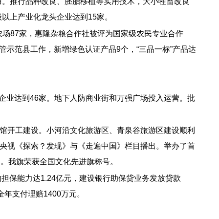
0万羽。推行品种改良、胚胎移植等实用技术，大小牲畜改良
级以上产业化龙头企业达到15家。
农场87家，惠隆杂粮合作社被评为国家级农民专业合作
管示范县工作，新增绿色认证产品9个，“三品一标”产品达
驻企业达到46家。地下人防商业街和万强广场投入运营。批
馆开工建设。小河沿文化旅游区、青泉谷旅游区建设顺利
央视《探索？发现》与《走遍中国》栏目播出。举办了首
动。我旗荣获全国文化先进旗称号。
担保能力达1.24亿元，建设银行助保贷业务发放贷款
全年支付理赔1400万元。