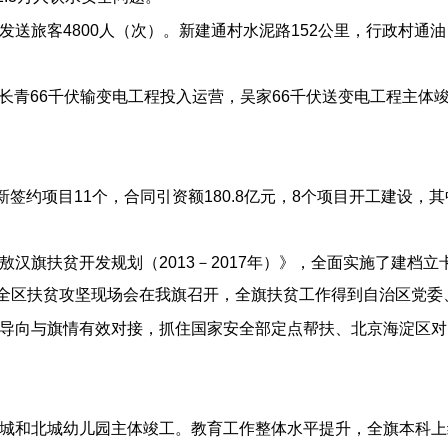
送旅客4800人（次）。新建通村水泥路152公里，行政村通油
长青66千伏输变电工程投入运营，吴家66千伏送变电工程主体竣
签约项目11个，合同引资额180.8亿元，8个项目开工建设，其中
汉旗扶贫开发规划（2013－2017年）》，全面实施了建档立
脱贫。全区扶贫攻坚现场会在我旗召开，全旗扶贫工作得到自治区党
导向与旗情有效对接，抓住国家安全部定点帮扶、北京海淀区对口
城和北城幼儿园主体竣工。教育工作整体水平提升，全旗本科上线率