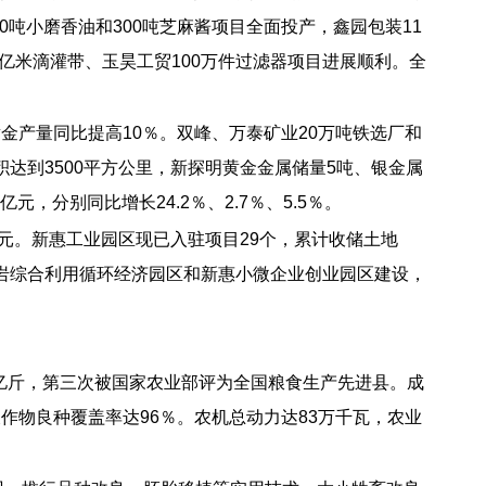
00吨小磨香油和300吨芝麻酱项目全面投产，鑫园包装11
亿米滴灌带、玉昊工贸100万件过滤器项目进展顺利。全
金产量同比提高10％。双峰、万泰矿业20万吨铁选厂和
积达到3500平方公里，新探明黄金金属储量5吨、银金属
元，分别同比增长24.2％、2.7％、5.5％。
亿元。新惠工业园区现已入驻项目29个，累计收储土地
青岩综合利用循环经济园区和新惠小微企业创业园区建设，
.6亿斤，第三次被国家农业部评为全国粮食生产先进县。成
作物良种覆盖率达96％。农机总动力达83万千瓦，农业