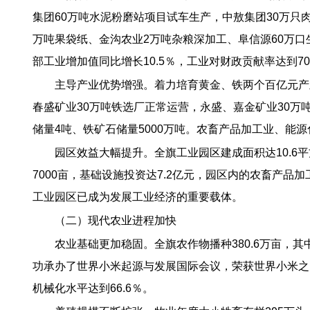
集团60万吨水泥粉磨站项目试车生产，中敖集团30万只肉
万吨果袋纸、金沟农业2万吨杂粮深加工、阜信源60万口
部工业增加值同比增长10.5％，工业对财政贡献率达到7
主导产业优势增强。着力培育黄金、铁两个百亿元产
春盛矿业30万吨铁选厂正常运营，永盛、嘉金矿业30万
储量4吨、铁矿石储量5000万吨。农畜产品加工业、能源化工
园区效益大幅提升。全旗工业园区建成面积达10.6
7000亩，基础设施投资达7.2亿元，园区内的农畜产
工业园区已成为发展工业经济的重要载体。
（二）现代农业进程加快
农业基础更加稳固。全旗农作物播种380.6万亩，其
功承办了世界小米起源与发展国际会议，荣获世界小米之
机械化水平达到66.6％。