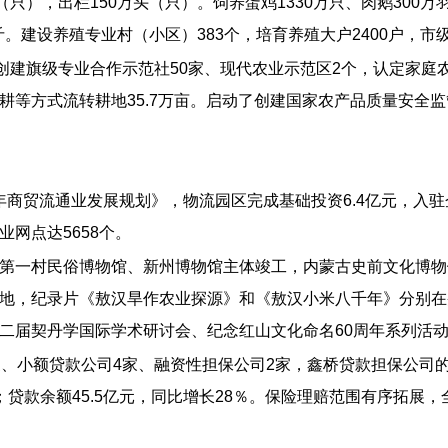
（只），出栏150万头（只）。饲养蛋鸡1330万只、肉鹅30
斤。建设养殖专业村（小区）383个，培育养殖大户2400户，市
创建旗级专业合作示范社50家、现代农业示范区2个，认定家庭
等方式流转耕地35.7万亩。启动了创建国家农产品质量安全监
17年商贸流通业发展规划》，物流园区完成基础投资6.4亿元，入
网点达5658个。
第一村民俗博物馆、新州博物馆主体竣工，内蒙古史前文化博物
地，纪录片《敖汉旱作农业探源》和《敖汉小米八千年》分别在
二届契丹学国际学术研讨会、纪念红山文化命名60周年系列活
、小额贷款公司4家、融资性担保公司2家，鑫桥贷款担保公司的
％；贷款余额45.5亿元，同比增长28％。保险理赔范围有序拓展，