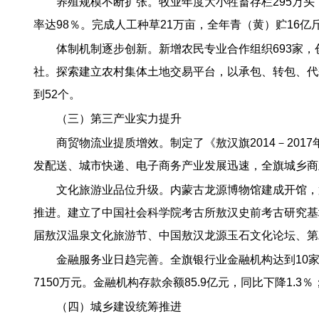
养殖规模不断扩张。牧业年度大小牲畜存栏295万头
率达98％。完成人工种草21万亩，全年青（黄）贮16亿
体制机制逐步创新。新增农民专业合作组织693家，
社。探索建立农村集体土地交易平台，以承包、转包、代耕
到52个。
（三）第三产业实力提升
商贸物流业提质增效。制定了《敖汉旗2014－20
发配送、城市快递、电子商务产业发展迅速，全旗城乡商业
文化旅游业品位升级。内蒙古龙源博物馆建成开馆，
推进。建立了中国社会科学院考古所敖汉史前考古研究基
届敖汉温泉文化旅游节、中国敖汉龙源玉石文化论坛、第
金融服务业日趋完善。全旗银行业金融机构达到10家
7150万元。金融机构存款余额85.9亿元，同比下降1.3
（四）城乡建设统筹推进