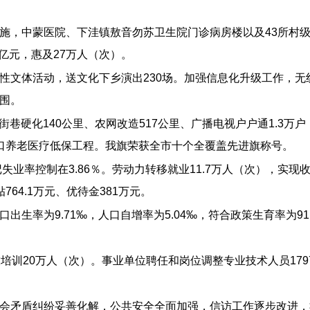
施，中蒙医院、下洼镇敖音勿苏卫生院门诊病房楼以及43所村级
2亿元，惠及27万人（次）。
性文体活动，送文化下乡演出230场。加强信息化升级工作，无
围。
街巷硬化140公里、农网改造517公里、广播电视户户通1.3万
口养老医疗低保工程。我旗荣获全市十个全覆盖先进旗称号。
业率控制在3.86％。劳动力转移就业11.7万人（次），实现收入1
764.1万元、优待金381万元。
率为9.71‰，人口自增率为5.04‰，符合政策生育率为91.8
培训20万人（次）。事业单位聘任和岗位调整专业技术人员179
会矛盾纠纷妥善化解，公共安全全面加强，信访工作逐步改进，