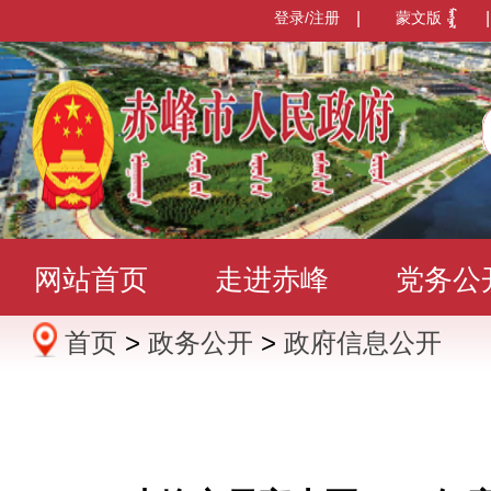
登录/注册
|
蒙文版
|
网站首页
走进赤峰
党务公
首页
>
政务公开
>
政府信息公开
办事服务
政民互动
数据发