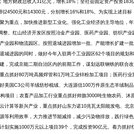
；地方财政总收入31亿元，增长18%；全社会固定资产投资183
4500元和14300元，分别增长16%和18%。为实现上述目
重点，加快推进新型工业化。强化工业经济的主导地位，年内计划
布局调整。红山经济开发区按照冶金产业园、医药产业园、纺织产
产业园和物流园区。按照退城进园增加一批、产能增长扩建一批
退城进园的同时，做好今年入驻两个工业园区62个项目的规划
建，完成京能二期自治区内的前期工作，谋划远联钢铁的联合改
重点抓好80万吨高频焊管和1万吨工业锌粉加工项目；医药行
好美国C3公司羊绒纺纱梳绒、大连源信100万件原生态羊绒制
结构项目；农畜产品加工行业重点抓好帅旗3000吨生物农药、
云计算等新兴产业，重点抓好山东力诺10兆瓦太阳能发电、北
源等利用效率，大力推进节能减排，减少污染物排放，践行绿色
实施1000万元以上项目39个，完成投资90亿元。着力抓好