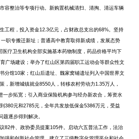
市容整治等专项行动。新购置机械清扫、清掏、清运车辆
程，投入资金12.3亿元，占财政总支出的68%。坚持
。一职专搬迁新址；普通高中教育取得新成绩，发展态势
层医疗卫生机构全部实施基本药物制度，药品价格平均下
体育广场建设；举办了红山区第四届职工运动会等群众性文
书分馆10家；红山后遗址、魏家窝铺遗址列入中国世界文
新增城镇就业8550人，转移农村劳动力1.35万人，
面进一步拓宽；引入商业保险机构参与经办新农合，筹资水
80元和2785元，全年共发放低保金5386万元，受益
难问题逐步得到解决。
2件、政协委员提案105件。启动六五普法工作，法治
加强和创新社会管理，建立了三级数字化管理平台和社会