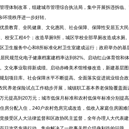
管理体制改革，组建城市管理综合执法局，集中开展拆违拆临、
城乡环境秩序进一步好转。
教育、全民健康、文化惠民、社会保障、保障性安居五大民生工
所、校安工程4个；改造旱厕9所，城区学校全部旱厕改造成水厕
区卫生服务中心和8所标准化村卫生室建成运行；政府举办的基
城乡居民规范化电子健康档案建档率达到82%。启动红山体育馆和
。文化事业取得新成绩。启动赤峰美术馆维修改造，新建基层图
划项目库。社会保障水平不断提高。全面落实促进就业组合政策，
地农民养老保险试点工作稳步开展，城镇职工基本养老保险覆盖
8万元提高到20万元；城市低保月标准和农村低保年标准分别提高到3
障性住房分配入住，240户农村危房完成改造，低收入家庭住房困
受区人大法律监督和区政协民主监督，全年办理人大代表建议8
百日攻坚专项行动，集中解决了一批事关群众切身利益的问题。