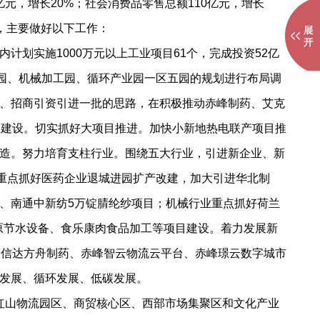
亿元，增长20%；社会消费品零售总额110亿元，增长
标，主要做好以下工作：
实施1000万元以上工业项目61个，完成投资52亿
业园、机械加工园、循环产业园一区五园的规划进行布局调
、招商引资引进一批的思路，在积极推动赤峰制药、艾克
和建设。切实抓好大项目推进。加快小新地热电联产项目推
造。努力培育支柱行业。围绕五大行业，引进新企业、新
业重点抓好医药企业退城进园扩产改建，加大引进华北制
品、南通中新纺5万锭腈纶纱项目；机械行业重点抓好荷兰
沐原节水设备、食乐康肉食品加工等项目建设。着力发展新
京信达方舟制药、赤峰智云物流云平台、赤峰璟云数字城市
发展、循环发展、低碳发展。
红山物流园区、商贸核心区、西部市场集聚区和文化产业