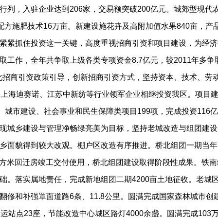
，入驻企业达到206家，交易额突破200亿元。城郊型现代农业
土配方施肥技术16万亩。新建设施花卉及高附加值水果840亩，
紧抓住投资这一关键，高度重视招商引资和项目建设，为经济
，全年共争取上级各类专项资金8.7亿元，较2011年多争取3.
过强化招商引资政策引导，创新招商引资方式，坚持资本、技术、
药、上海迪赛诺、江苏中新纺等行业领军企业相继投资我区。项目
城市建设、社会事业和民生保障类项目199项，完成投资116亿
城乡建设与管理净畅绿亮美为目标，坚持老城改造与组团建设
面貌得到较大改观。棚户区改造有序推进。桥北组团一期当年完成
万平方米回迁房竣工交付使用，桥北组团建设取得阶段性成果。铁
。落实属地责任，完成新地组团二期4200亩土地征收。老城区
翻修和补强罩面道路6条、11.8公里。圆满完成国家森林城市
站点23座，节能改造中心城区路灯4000余盏。圆满完成103