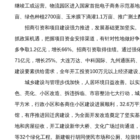
继竣工或运营。物流园区进入国家首批电子商务示范基地行列
亩、绿色种植2700亩、玉米膜下滴灌1.1万亩、推广测
招商引资和项目建设强力推进，发展基础更加坚实。紧
抓政策机遇，把握项目资金安排渠道，有针对性地做好争取工作
多争取1.2亿元，增长66%。招商引资取得佳绩。通
71亿元，增长25%。大连万达、中科国际、九州通医
建设要素供给需求，全年开工投资100万元以上经济建设、
城乡建设与管理步伐加快，人居环境日益改善。以实现
色、亮化、小区改造、拆违拆临、市容整治七大行动，城乡
平方米，行政小区和各商住小区建设进展顺利，32.6
馆，有序推进回迁房建设，为全面开发改造奠定了坚实基础
地和房屋征收，开工建设新华大桥、文化广场过街通道，
等32个绿化工程。新建银行胡同便民市场和公厕、垃圾转运