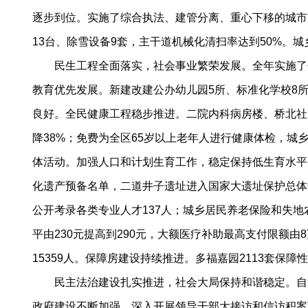
逐步到位。实施了综合执法、建管分离、重心下移的城市
13台、除雪设备9套，主干道机械化清扫率达到50%。
民生工程全面落实，社会事业繁荣发展。全年实施了优质
教育优先发展。新建改建公办幼儿园5所、标准化学校8
良好。全民健康工程稳步推进。二院内科病房楼、桥北社
降38%；免费为全区65岁以上老年人进行健康体检，
体活动。加强人口和计划生育工作，稳定保持低生育水平
化遗产预备名单，二道井子遗址进入国家大遗址保护总体规
公开考录各类专业人才137人；城乡居民养老保险和失
平由230元提高到290元，大额医疗补助最高支付限额由
15359人。保障房建设持续推进。多福嘉园2113套保
民主法治建设扎实推进，社会大局保持和谐稳定。自觉接
政府建设不断加强。深入开展领导干部大接访和信访积案