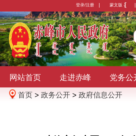
登录/注册
|
蒙文版
|
网站首页
走进赤峰
党务公
首页
>
政务公开
>
政府信息公开
办事服务
政民互动
数据发