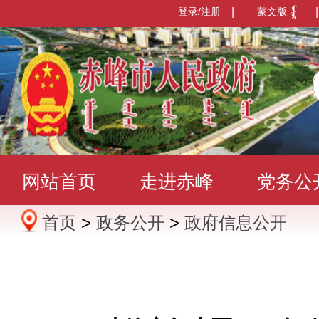
登录/注册
|
蒙文版
|
网站首页
走进赤峰
党务公
首页
>
政务公开
>
政府信息公开
办事服务
政民互动
数据发