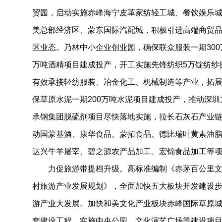
贸园，启动实施赤峰海宁皮革家纺轻工城、餐饮娱乐
美总部经济区、蒙东国际汽配城，积极引进高端商贸
区业态。乃林中小企业创业园，确保联众服装一期300万
万吨酒精项目建成投产，开工实施先锋纺织5万锭纺纱
有效承接轻纺服装、冶金化工、机械制造等产业，拓
保草原水泥一期200万吨水泥项目建成投产，推动深圳
承钢集团脱硫剂项目尽快落地实施，拉长石灰石产业
动国蒙基酒、康华食品、蒙拓食品、德比瑞叶黄素油
达兴牛羊屠宰、碧之源农产品加工、宏锦食品加工等
力促旅游带提档升级。高标准编制《赤茅百公里文
村旅游产业发展规划》，全面加快五大板块开发建设
游产业大发展。加快和美文化产业板块赤峰国际草原
套建设工程，实施中央公园、文化演艺广场等建设项