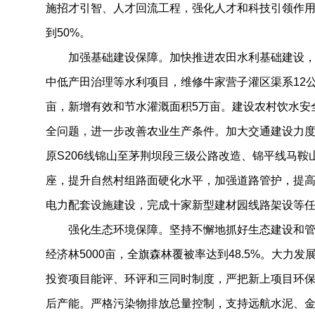
施招才引智、人才回流工程，强化人才和科技引领作
到50%。
加强基础建设保障。加快推进农田水利基础建设，
中低产田治理等水利项目，维修牛家营子灌区渠系12公
亩，新增有效和节水灌溉面积5万亩。建设农村饮水安全
全问题，进一步改善农业生产条件。加大交通建设力
原S206线锦山至茅荆坝段三级公路改造、锦平线马鞍
座，提升自然村组路面硬化水平，加强道路管护，提
电力配套设施建设，完成十家新型建材园线路架设等
强化生态环境保障。坚持不懈地抓好生态建设和管
经济林5000亩，全旗森林覆被率达到48.5%。大力
投资项目能评、环评和三同时制度，严把新上项目环
后产能。严格污染物排放总量控制，支持远航水泥、