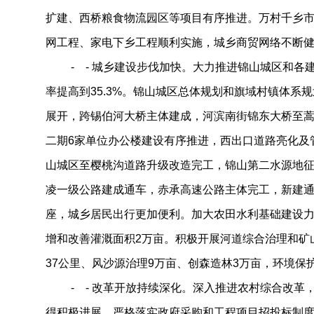
扩建、西桥粮食物流园区等项目有序推进。万村千乡
网工程、家电下乡工程顺利实施，城乡商贸网络不断
- - 城乡建设步伐加快。大力推进锦山城区和各
率提高到35.3%。锦山城区总体规划和旗域村镇体系
展开，跨锡伯河大桥主体建成，河滨南街锦东大桥至
二期6家单位办公楼建设有序推进，西出口道路亮化及
山城区至樱桃沟道路升级改造完工，锦山第二水源地
凌一级公路建成通车，赤承高速公路主体完工，新建通村
座，城乡居民出行更加便利。加大农田水利基础建设力
增和改善灌溉面积2万亩。积极开展河道综合治理和矿
37公里、风沙源治理9万亩、创森造林3万亩，环境保
- - 改革开放持续深化。深入推进农村综合改革
得积极进展。严格落实政府采购和工程项目招投标制