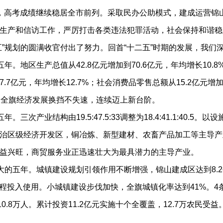
，高考成绩继续稳居全市前列。采取民办公助模式，建成运营锦
生产和信访工作，严厉打击各类违法犯罪活动，社会保持和谐稳
”规划的圆满收官付出了努力。回首“十二五”时期的发展，我们
地区生产总值从42.8亿元增加到70.6亿元，年均增长10.8%
57.7亿元，年均增长12.7%；社会消费品零售总额从15.2亿元增
，全旗经济发展换挡不失速，连续迈上新台阶。
次产业结构由19.5:47.5:33调整为18.4:41.1:40.
治区级经济开发区，铜冶炼、新型建材、农畜产品加工等主导产
益兴旺，商贸服务业正迅速壮大为最具潜力的主导产业。
大的五年。城镇建设规划引领作用不断增强，锦山建成区达到8.
工程投入使用。小城镇建设步伐加快，全旗城镇化率达到41%。4
0.8万人。累计投资11.2亿元实施十个全覆盖，12.7万农民