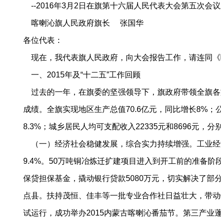
--2016年3月2日在旗第十六届人民代表大会第五次会
喀喇沁旗人民政府旗长 张国华
各位代表：
现在，我代表旗人民政府，向大会报告工作，请连同《
一、2015年及“十二五”工作回顾
过去的一年，在旗委的坚强领导下，旗政府带领全旗各
成绩。全旗实现地区生产总值70.6亿元，同比增长8%；公共
8.3%；城乡居民人均可支配收入22335元和8696元，分别
（一）经济社会稳健发展，综合实力持续增强。工业经济提
9.4%。50万吨铜冶炼迁扩建项目进入到开工前的准
保贷担保基金，撬动银行贷款5080万元，切实解决了
点县。扶持茂恒、佳丰等一批专业合作社日益壮大，带动特
试运行，成功举办2015内蒙古喀喇沁番茄节。第三产