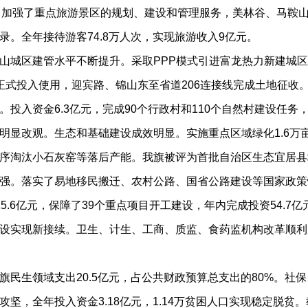
万元。加强了重点旅游景区的规划、建设和管理服务，美林谷、马
。全年接待游客74.8万人次，实现旅游收入9亿元。
城区建管水平不断提升。采取PPP模式引进富龙热力新建城区
正式投入使用，迎宾路、锦山东至省道206连接线完成土地征收
入资金6.3亿元，完成90个行政村和110个自然村建设任务，
改观。生态和基础建设成效明显。实施重点区域绿化1.6万亩，京
序淘汰小石灰窑等落后产能。我旗被评为首批自治区生态宜居县
。落实了易地移民搬迁、农村公路、国省公路建设等国家政策性
5.6亿元，保障了39个重点项目开工建设，年内完成投资54.
设实现新接续。卫生、计生、工商、质监、食药监机构改革顺利
民生领域支出20.5亿元，占公共财政预算总支出的80%。社
坚，全年投入资金3.18亿元，1.14万贫困人口实现稳定脱贫