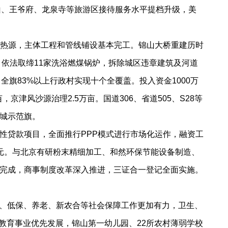
鞍山、王爷府、龙泉寺等旅游区接待服务水平提档升级，美
热源，主体工程和管线铺设基本完工。锦山大桥重建历时
。依法取缔11家洗浴燃煤锅炉，拆除城区违章建筑及河道
全旗83%以上行政村实现十个全覆盖。投入资金1000万
津风沙源治理2.5万亩。国道306、省道505、S28等
城示范旗。
贷款项目，全面推行PPP模式进行市场化运作，融资工
7亿元。与北京有研粉末精细加工、和然环保节能设备制造、
完成，商事制度改革深入推进，三证合一登记全面实施。
保、低保、养老、新农合等社会保障工作更加有力，卫生、
。教育事业优先发展，锦山第一幼儿园、22所农村薄弱学校