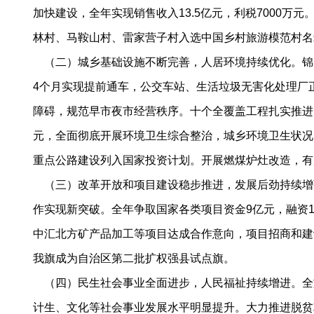
加快建设，全年实现销售收入13.5亿元，利税7000
林村、马鞍山村、雷家营子村入选中国乡村旅游模范村名录
（二）城乡基础设施不断完善，人居环境持续优化。锦山
4个月实现提前通车，公交车站、生活垃圾无害化处理厂
障碍，规范早市夜市经营秩序。十个全覆盖工程扎实推进。投
元，全面彻底开展环境卫生综合整治，城乡环境卫生状况明显
重点公路建设列入国家投资计划。开展燃煤炉灶改造，有
（三）改革开放和项目建设稳步推进，发展后劲持续增强
作实现新突破。全年争取国家各类项目资金9亿元，融资1
中汇北方矿产品加工等项目达成合作意向，项目招商和建
我旗成为自治区第二批扩权强县试点旗。
（四）民生社会事业全面进步，人民福祉持续增进。全旗
计生、文化等社会事业发展水平明显提升。大力推进脱贫攻