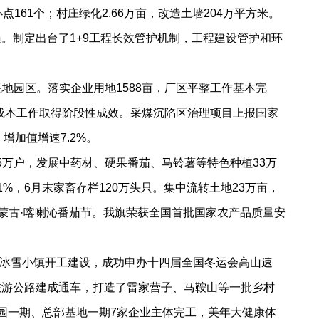
161个；村庄绿化2.66万亩，改造土墙204万平方米。
员。制定出台了1+9工程长效管护机制，工程建设管护和环
园区。落实企业用地1588亩，厂区平整工作基本完
降成本工作取得阶段性成效。采煤沉陷区治理项目上报国家
增加值增速7.2%。
05万户，发展中药材、硬果番茄、马铃薯等特色种植33万
%，6月末家畜存栏120万头只。集中流转土地23万亩，
内蒙古·喀喇沁番茄节。我旗荣获全国首批国家农产品质量安
冰雪小镇开工建设，成功申办十四届全国冬运会高山速
里旅游公路建成通车，打造了雷家营子、马鞍山等一批乡村
流园一期、总部基地一期7家企业主体完工，美年大健康体