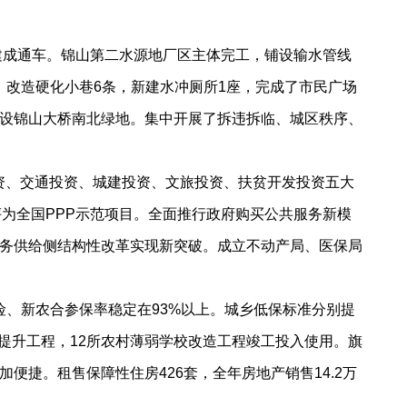
建成通车。锦山第二水源地厂区主体完工，铺设输水管线
。改造硬化小巷6条，新建水冲厕所1座，完成了市民广场
设锦山大桥南北绿地。集中开展了拆违拆临、城区秩序、
投资、交通投资、城建投资、文旅投资、扶贫开发投资五大
部评为全国PPP示范项目。全面推行政府购买公共服务新模
务供给侧结构性改革实现新突破。成立不动产局、医保局
险、新农合参保率稳定在93%以上。城乡低保标准分别提
条件提升工程，12所农村薄弱学校改造工程竣工投入使用。旗
捷。租售保障性住房426套，全年房地产销售14.2万