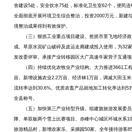
舍建设5处，安全饮水75处，标准化卫生室62个，便民连锁
全面彻底开展环境卫生综合整治，投资2000万元，新建垃
境整治成果得到有效保护。
（三）狠抓工业重点项目建设。抢抓市里飞地经济政策机
成。草原水泥矿山破碎及皮运走廊建成投入使用，为32家
发改委评审。承接产业转移园区大广高速牛家营子互通项目
（四）持续优化农牧业产业结构。大力推进3661工程，农
亩。新增设施农业2.2万亩、经济林1万亩，调减大田玉米
流转率达到30.6%。优质农畜产品就地加工转化率达到
全县称号。
（五）加快第三产业转型升级。组建旗旅游发展委员会
降、单双板两个雪上比赛项目。赤峰中心城区环城水系10
旅游精品村，新增农家乐、采摘园50家。全年接待游客8