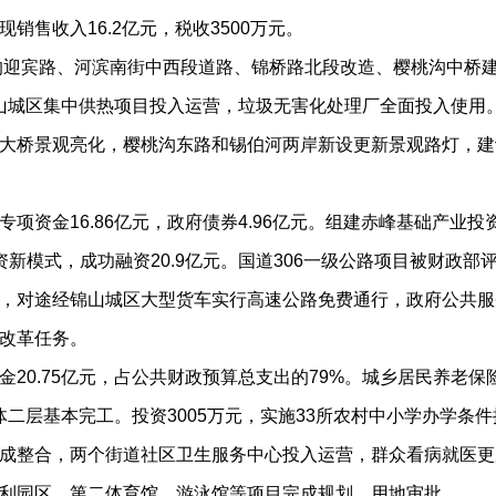
售收入16.2亿元，税收3500万元。
的迎宾路、河滨南街中西段道路、锦桥路北段改造、樱桃沟中桥
锦山城区集中供热项目投入运营，垃圾无害化处理厂全面投入使用
大桥景观亮化，樱桃沟东路和锡伯河两岸新设更新景观路灯，建
资金16.86亿元，政府债券4.96亿元。组建赤峰基础产业
融资新模式，成功融资20.9亿元。国道306一级公路项目被财政
，对途经锦山城区大型货车实行高速公路免费通行，政府公共服
改革任务。
0.75亿元，占公共财政预算总支出的79%。城乡居民养老保
主体二层基本完工。投资3005万元，实施33所农村中小学办学
整合，两个街道社区卫生服务中心投入运营，群众看病就医更加便
利园区、第二体育馆、游泳馆等项目完成规划、用地审批。