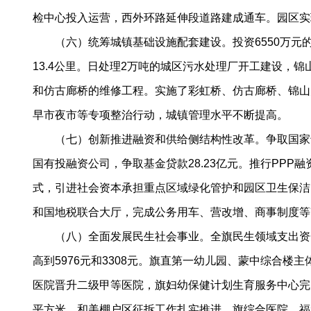
检中心投入运营，西外环路延伸段道路建成通车。园区实现销
（六）统筹城镇基础设施配套建设。投资6550万元
13.4公里。日处理2万吨的城区污水处理厂开工建设，
和仿古廊桥的维修工程。实施了彩虹桥、仿古廊桥、锦山
早市夜市等专项整治行动，城镇管理水平不断提高。
（七）创新推进融资和供给侧结构性改革。争取国家专项
国有投融资公司，争取基金贷款28.23亿元。推行PPP
式，引进社会资本承担重点区域绿化管护和园区卫生保洁
和国地税联合大厅，完成公务用车、营改增、商事制度等
（八）全面发展民生社会事业。全旗民生领域支出资金2
高到5976元和3308元。旗直第一幼儿园、蒙中综合楼
医院晋升二级甲等医院，旗妇幼保健计划生育服务中心完成
平方米，和美棚户区征拆工作扎实推进。旗综合医院、福