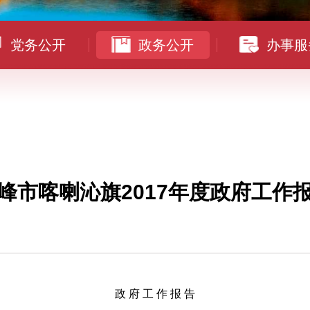
党务公开
政务公开
办事服
峰市喀喇沁旗2017年度政府工作
政 府 工 作 报 告