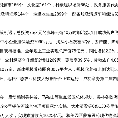
超市166个，文化室161个，村级组织场所66处，政务服务代办点
圾填埋场144个，垃圾收集点2899个，配备垃圾清运车和保洁
遇，总投资75亿元的赤峰云铜40万吨铜冶炼项目成功落户飞地
中小企业担保融资7090万元，淘汰小石灰窑57家，去产能、
获得批准。全年规上工业实现总产值75亿元，同比增长2.2%，
村经济合作组织达到1269家，覆盖率39.5%，带动农户4.
10万亩。新建规模养殖圈舍30万平方米，规模化养殖比例达到51
53%。地拓生态农业科技大数据平台正式运行，成功举办第二届
，启动编制美林谷、马鞍山等重点景区总体规划。美林谷欧洲
.9公里锡伯河综合治理项目落地实施。大水清梁等6条130公
5万人次，实现旅游收入10.25亿元。和美园区蒙东医药现代物