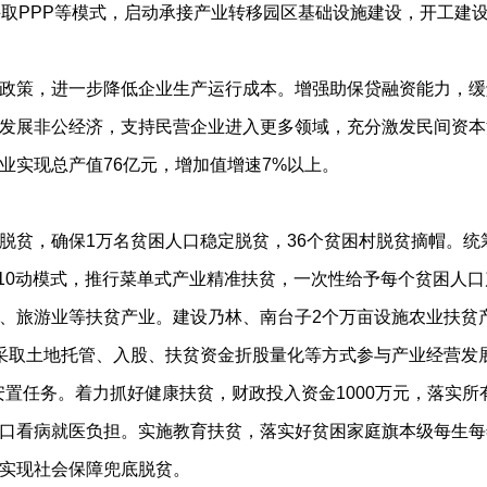
采取PPP等模式，启动承接产业转移园区基础设施建设，开工建
策，进一步降低企业生产运行成本。增强助保贷融资能力，缓
发展非公经济，支持民营企业进入更多领域，充分激发民间资本
业实现总产值76亿元，增加值增速7%以上。
贫，确保1万名贫困人口稳定脱贫，36个贫困村脱贫摘帽。统
过10动模式，推行菜单式产业精准扶贫，一次性给予每个贫困人口
、旅游业等扶贫产业。建设乃林、南台子2个万亩设施农业扶贫
采取土地托管、入股、扶贫资金折股量化等方式参与产业经营发
迁安置任务。着力抓好健康扶贫，财政投入资金1000万元，落实
口看病就医负担。实施教育扶贫，落实好贫困家庭旗本级每生每年
实现社会保障兜底脱贫。