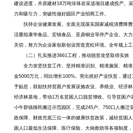
建设进度，卉原建材18万吨珍珠岩采选项目建成投产。
力和吸引力，突破性做好园区产业招商工作。
扶持企业健康发展。全面兑现落实国家减税清费降费政
活重组康华食品、宏锦食品、亚鼎铜业等停产企业。大力
关切，努力为企业家创新创业营造宽松环境。全年规上工
（二）扎实推进3661工程，推动脱贫攻坚取得实效
全力攻坚扶贫工作。坚持精准识别、精准施策、精准脱
金5000万元，同比增长100%。突出抓好产业扶贫，通
予贴息，鼓励扶持贫困户发展设施农业、养殖业、经济林
经济林基地，带动1万名贫困人口脱贫增收。引导贫困户
小牛群镇移民搬迁示范园区，完成245户、750口人搬
政保障、财政兜底三位一体的健康扶贫政策，减轻贫困人
困人口最低生活保障、医疗保险、大病救助等各项制度，