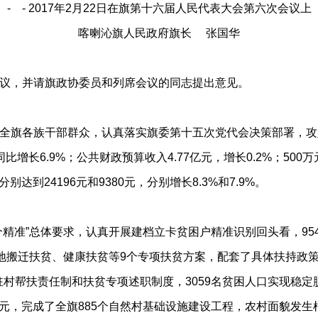
- - 2017年2月22日在旗第十六届人民代表大会第六次会议上
喀喇沁旗人民政府旗长 张国华
议，并请旗政协委员和列席会议的同志提出意见。
旗各族干部群众，认真落实旗委第十五次党代会决策部署，攻
比增长6.9%；公共财政预算收入4.77亿元，增长0.2%；500万
达到24196元和9380元，分别增长8.3%和7.9%。
”总体要求，认真开展建档立卡贫困户精准识别回头看，9547
地搬迁扶贫、健康扶贫等9个专项扶贫方案，配套了具体扶持政策。
驻村帮扶责任制和扶贫专项述职制度，3059名贫困人口实现稳定
，完成了全旗885个自然村基础设施建设工程，农村面貌发生根本