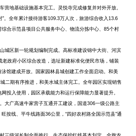
车营地基础设施基本完工。灵悦寺完成修复并对外开放。
全年累计接待游客109.3万人次，旅游综合收入13.6
进农村综合示范县项目公共服务中心、物流分拣中心、85个村
山城区新一轮规划编制完成。高标准建设锦中大街、河滨
成老政府小区综合改造，选址新建标准化便民市场，铺装
游泳馆建成开放。国家园林县城创建工作全面启动。和美
贸城二期有序推进，和美水城主体完工。全年园区实现销售
伏配电网投入使用，园区承载能力和运行保障能力显著提升。
。大广高速牛家营子互通开工建设，国道306一级公路主
旺按线、平牛线路面36公里，“四好农村路全国示范县”通
村三级河长制全面推行，生态保护红线基本划定。全旗农