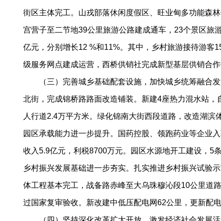
街区主体完工。山戎部落休闲度假区、旺业甸多功能森林
宫营子至二节地39公里旅游公路建成通车，23个景区旅游
亿元，分别增长12 %和11%。其中，乡村旅游接待游客
级服务网点建成运营，西桥供销社完成新型基层供销合作
（三）完善城乡基础配套设施，加快城乡统筹融合发展
北街，完成锦桥路路面改造铺装。新建4座热力混水站，
人行道2.4万平方米。绿化锦南大街西段道路，改造湖
园区承载能力进一步提升。国药控股、领跑药业等企业入
收入5.9亿元，利税8700万元。园区水源地开工建设
乡村振兴发展基础进一步夯实。扎实推进乡村振兴试验示
体工程基本完工，战备路赤峰至大乌珠穆沁段10公里道路
过国家复审验收。新改建中低压配电网62公里，更新配电
（四）坚持深化改革扩大开放，激发经济社会发展活力