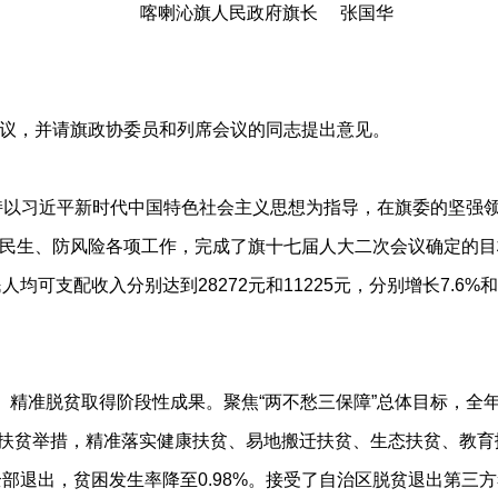
喀喇沁旗人民政府旗长 张国华
议，并请旗政协委员和列席会议的同志提出意见。
持以习近平新时代中国特色社会主义思想为指导，在旗委的坚强
民生、防风险各项工作，完成了旗十七届人大二次会议确定的目标
民人均可支配收入分别达到28272元和11225元，分别增长7.6%
准脱贫取得阶段性成果。聚焦“两不愁三保障”总体目标，全年整
”产业扶贫举措，精准落实健康扶贫、易地搬迁扶贫、生态扶贫、
困村全部退出，贫困发生率降至0.98%。接受了自治区脱贫退出