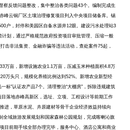
督察反馈问题整改，集中整治各类问题43个。编制完成生
进，赤峰云铜厂区土壤治理修复项目列入中央项目储备库。锡
00户，封停和美园区自备水源井12眼。建设污水处理站3
清偿计划，通过严格规范政府投资项目审批管理、压缩一般
厉打击非法集资、金融诈骗等违法活动，查处案件75起，
亩，新增设施农业1.1万亩，压减玉米种植面积4.8万
20万头只，规模化养殖比例达到52%。新增农业新型经
一标”认证农产品7个。清理整治“大棚房”，拆除违规建筑
建项目落地赤峰高新区，选址、立项、工程设计等前期工作
推进，草原水泥、卉原建材等骨干企业经济效益持续向
。编制全域旅游发展规划和国家森林公园规划，完成喀喇沁旗
项目前期手续全部办理完毕，服务中心、酒店公寓和商业