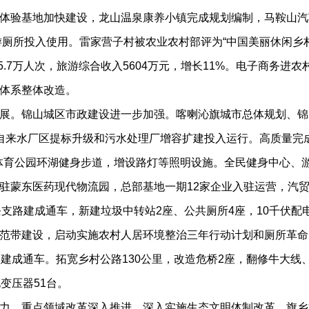
体验基地加快建设，龙山温泉康养小镇完成规划编制，马鞍山汽
厕所投入使用。雷家营子村被农业农村部评为“中国美丽休闲乡村”。
15.7万人次，旅游综合收入5604万元，增长11%。电子商务
体系整体改造。
。锦山城区市政建设进一步加强。喀喇沁旗城市总体规划、锦
自来水厂区提标升级和污水处理厂增容扩建投入运行。高质量完
滨体育公园环湖健身步道，增设路灯等照明设施。全民健身中心、
驻蒙东医药现代物流园，总部基地一期12家企业入驻运营，汽
，5条支路建成通车，新建垃圾中转站2座、公共厕所4座，10千
范带建设，启动实施农村人居环境整治三年行动计划和厕所革命
建成通车。拓宽乡村公路130公里，改造危桥2座，翻修牛大线、
变压器51台。
。重点领域改革深入推进。深入实施生态文明体制改革，旗乡