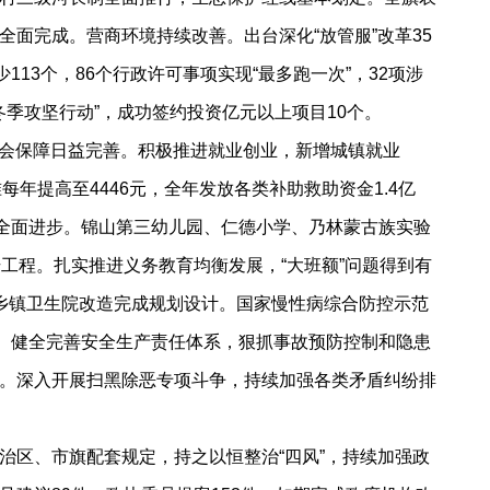
面完成。营商环境持续改善。出台深化“放管服”改革35
113个，86个行政许可事项实现“最多跑一次”，32项涉
冬季攻坚行动”，成功签约投资亿元以上项目10个。
社会保障日益完善。积极推进就业创业，新增城镇就业
每年提高至4446元，全年发放各类补助救助资金1.4亿
业全面进步。锦山第三幼儿园、仁德小学、乃林蒙古族实验
工程。扎实推进义务教育均衡发展，“大班额”问题得到有
乡镇卫生院改造完成规划设计。国家慢性病综合防控示范
升。健全完善安全生产责任体系，狠抓事故预防控制和隐患
。深入开展扫黑除恶专项斗争，持续加强各类矛盾纠纷排
区、市旗配套规定，持之以恒整治“四风”，持续加强政