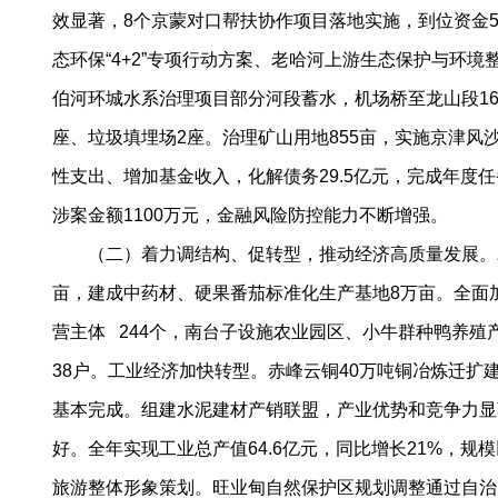
效显著，8个京蒙对口帮扶协作项目落地实施，到位资金5
态环保“4+2”专项行动方案、老哈河上游生态保护与环
伯河环城水系治理项目部分河段蓄水，机场桥至龙山段16
座、垃圾填埋场2座。治理矿山用地855亩，实施京津风
性支出、增加基金收入，化解债务29.5亿元，完成年度
涉案金额1100万元，金融风险防控能力不断增强。
（二）着力调结构、促转型，推动经济高质量发展。农业
亩，建成中药材、硬果番茄标准化生产基地8万亩。全面
营主体 244个，南台子设施农业园区、小牛群种鸭养殖产
38户。工业经济加快转型。赤峰云铜40万吨铜冶炼迁
基本完成。组建水泥建材产销联盟，产业优势和竞争力显
好。全年实现工业总产值64.6亿元，同比增长21%，
旅游整体形象策划。旺业甸自然保护区规划调整通过自治