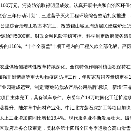
100万元。污染防治取得明显成效。认真开展中央和自治区环保
境整治“三年行动计划”，三道营子灭火工程环境综合整治扎实推
公里综合治理工程基本完工。改造锦山城区周边居民燃煤炉灶15
沙源治理5000亩。财政金融风险平稳可控。科学制定政府债务
任务的118%。“十个全覆盖”十项工程内的工程欠款全部化解。严
供给侧结构性改革持续深化。全旗特色作物种植面积保持在33万
加强非洲猪瘟等重大动物疫病防控工作，年度家畜饲养量稳定在1
业园建成运营。制定“喀喇沁旗农产品公用品牌”标识，新增“三品
扩建项目主体完工，具备试车条件。东岳年产14万吨氟化工迁扩
著提升。陆尔草中药材产业化、中汇北方萤石深加工等项目加快
规模以上工业增加值同比增长13.4%。现代服务业不断发展壮大
区政府常务会议审定，美林谷第十四届全国冬季运动会高山滑雪