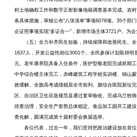
村土地确权工作和数字正射影像地籍调查基本完成。农村
条具体措施，审核公布“八张清单”事项6078项。35个部
企证照事项实现“多证合一”，新增市场主体3721户。为
（五）全力补齐民生短板，持续保障和改善民生。全年民
1637人，开发公益性岗位3001个。全民参保计划取得
元。老年康养院具备入住条件，医护型敬老院完成前期工
中学综合楼主体完工，赤峰建筑工程学校实训楼、锦山蒙
效缓解。全旗高考成绩稳居全市前列。旗综合医院新址完
区、自治区卫生应急规范县通过复审验收。完成乌兰牧骑
排查治理，安全生产形势总体稳定。食品加工园开工建设
查化解，圆满完成第十届村委会换届选举。
各位代表，过去一年，我们坚持把政治建设放在首位，