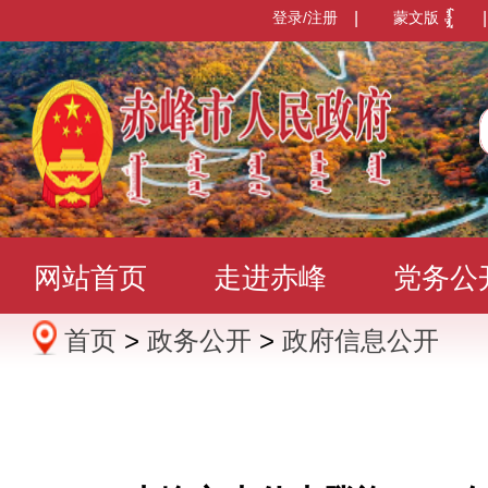
登录/注册
|
蒙文版
|
网站首页
走进赤峰
党务公
首页
>
政务公开
>
政府信息公开
办事服务
政民互动
数据发