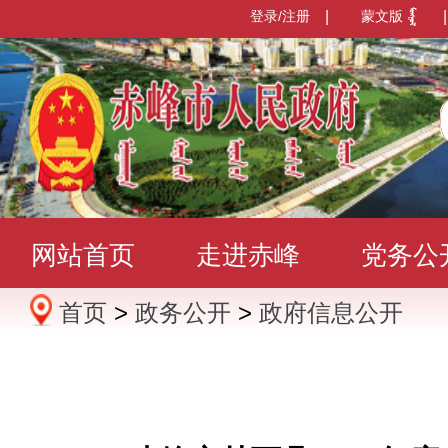
登录/注册
|
蒙文版
|
网站首页
走进赤峰
党务公
首页
>
政务公开
>
政府信息公开
办事服务
政民互动
数据发