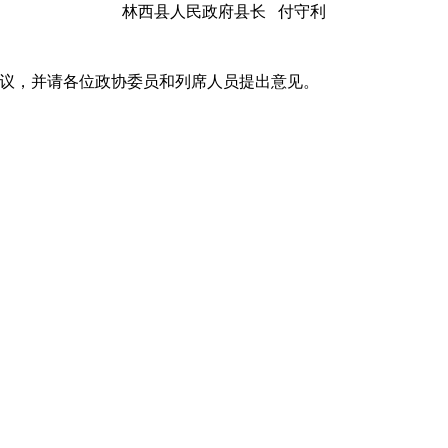
林西县人民政府县长 付守利
议，并请各位政协委员和列席人员提出意见。
的监督支持下，县政府团结带领全县各族人民，牢牢把握加快
超迈出新步伐。
全县地区生产总值完成69.2亿元，增长7.5%；限上固定资产投
完成35.1亿元，增长8%；城乡常住居民人均可支配收入达到2601
施投资5000万元以上重点项目56个，完成投资95.7亿元，同
43.3亿元，同比增长3.8%和4.4%，存贷比66.8%。
双过亿，富邦、大井子、佰惠生等重点企业保持满负荷生产，新增
污水处理厂完成土建工程，园区污水主干管网完成铺设，农畜产品
业园签约落地，前期工作稳步推进。汇祥公司获批国家高新技术企