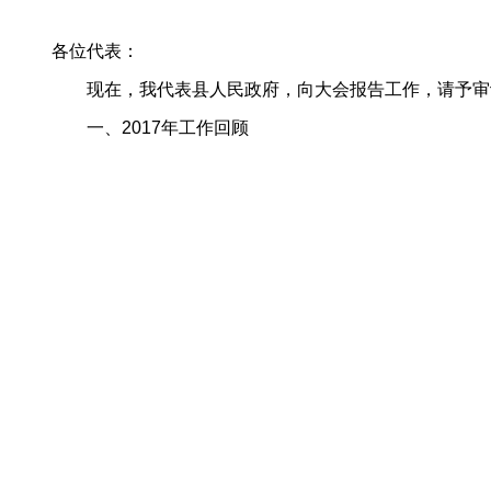
各位代表：
现在，我代表县人民政府，向大会报告工作，请予审
一、2017年工作回顾
过去的一年，在县委的坚强领导下，在县人大、县政协
干、砥砺奋进，全县经济社会发展实现稳中有升，跨越赶
----综合实力稳步提升。按照国家新的统计口径，调整后的
入完成3.4亿元，剔除非税增长1.5%；社会消费品零售总额
居全市前列。扎实推进招商引资和项目建设冬季攻坚行动，实
元，同比增长13.6%。金融机构存款余额74.5亿元、贷款余额
----供给侧结构性改革成效显著。利拓矿业实现利税
比增长14.8%。工业园区新收储土地2088亩，工业
杂粮、天拜山饮品获得自治区名牌产品。正威电子信息产