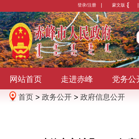
登录/注册
|
蒙文版
|
网站首页
走进赤峰
党务公
首页
>
政务公开
>
政府信息公开
办事服务
政民互动
数据发