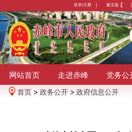
登录/注册
|
蒙文版
|
网站首页
走进赤峰
党务公
首页
>
政务公开
>
政府信息公开
办事服务
政民互动
数据发