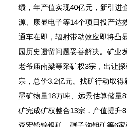
绩，年产值实现40亿元，新引进
源、康显电子等14个项目投产达
通车在即，辐射带动效应即将凸
园历史遗留问题妥善解决。矿业
老爷庙南梁等采矿权3宗，出让探
宗，总价3.2亿元。找矿行动取
墨矿物量18万吨、远景估算储量
矿完成矿权整合13宗，产值提升
森宏铅锌银矿、碾子沟钼矿等6家