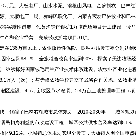
000万元。大板电厂、山水水泥、翁根山风电、金盛制衣、巴林
源、大板电厂二期、赤峰民联化工、内蒙古宏发巴林牧业和巴林
矿取得实质性进展、代黄沟铅锌银矿1万吨选场项目开工建设。套
生产和企业经营，完成技改扩建项目31项。
36万亩以上，农业政策性保险、良种补贴覆盖率分别达到66.
巩固率达到88.1%。全旗牲畜改良率达到90%，探索了天边牧场经
规模。继续抓好国家绒毛用羊产业技术体系建设。农牧业产业化进
训3.1万人（次）；与赤峰农牧学校建立了战略合作关系。农牧业
区建设、4.5万亩牧区节水灌溉、5.4万亩土地整理等工程（项目
编了巴林右旗城市总体规划（2010-2030年），城区规划面
广大居民切身利益的市政建设工程，城区公共供水普及率达到81%、
达到49.12%。小城镇总体规划实现全覆盖，大板镇入围全国