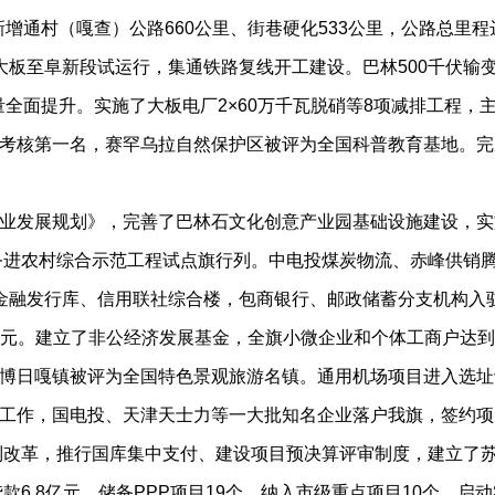
增通村（嘎查）公路660公里、街巷硬化533公里，公路总里程达
板至阜新段试运行，集通铁路复线开工建设。巴林500千伏输变
量全面提升。实施了大板电厂2×60万千瓦脱硝等8项减排工程
考核第一名，赛罕乌拉自然保护区被评为全国科普教育基地。完成草
发展规划》，完善了巴林石文化创意产业园基础设施建设，实
商务进农村综合示范工程试点旗行列。中电投煤炭物流、赤峰供销
金融发行库、信用联社综合楼，包商银行、邮政储蓄分支机构入
8亿元。建立了非公经济发展基金，全旗小微企业和个体工商户达到
博日嘎镇被评为全国特色景观旅游名镇。通用机场项目进入选址
，国电投、天津天士力等一大批知名企业落户我旗，签约项目5
体制改革，推行国库集中支付、建设项目预决算评审制度，建立了
6.8亿元，储备PPP项目19个，纳入市级重点项目10个，启