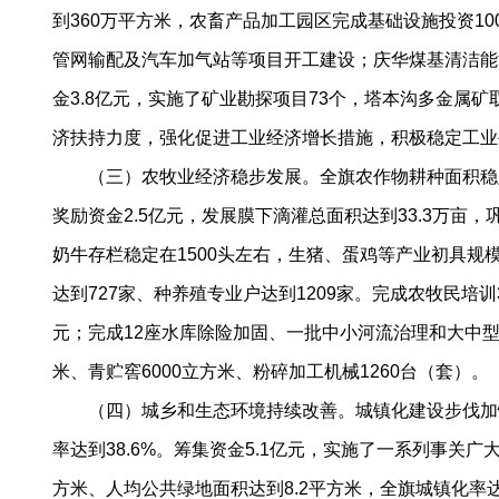
到360万平方米，农畜产品加工园区完成基础设施投资1
管网输配及汽车加气站等项目开工建设；庆华煤基清洁能
金3.8亿元，实施了矿业勘探项目73个，塔本沟多金属
济扶持力度，强化促进工业经济增长措施，积极稳定工业
（三）农牧业经济稳步发展。全旗农作物耕种面积稳定在1
奖励资金2.5亿元，发展膜下滴灌总面积达到33.3万亩，
奶牛存栏稳定在1500头左右，生猪、蛋鸡等产业初具
达到727家、种养殖专业户达到1209家。完成农牧民培
元；完成12座水库除险加固、一批中小河流治理和大中型灌
米、青贮窖6000立方米、粉碎加工机械1260台（套）。
（四）城乡和生态环境持续改善。城镇化建设步伐加快。修
率达到38.6%。筹集资金5.1亿元，实施了一系列事关
方米、人均公共绿地面积达到8.2平方米，全旗城镇化率