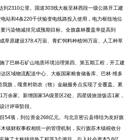
到2310公里。国道303线大板至林西段一级公路开工建
电站和4条220千伏输变电线路投入使用，电力枢纽地位
，主要污染物减排完成预期目标。全旗森林覆盖率提高到
原建设378.4万亩、青贮饲料种植96万亩、人工种草
施了巴林石矿山地质环境治理第四、第五期工程，开工建
腾达区域物流配送中心、大板国家粮食储备库、巴林·维多
驻我旗，嘎查村助农（牧）金融服务点实现了全覆盖。累
1万余家。新增国家3A级景区2处、四星级旅游饭店1家，
设计评审阶段。
4项，到位资金268亿元。与北京密云县缔结为友好旗
苏木镇财权事权相统一的管理机制，实行旗苏木镇税收分
动实施了大板镇供热工程等3个项目，引入社会资本5.6亿