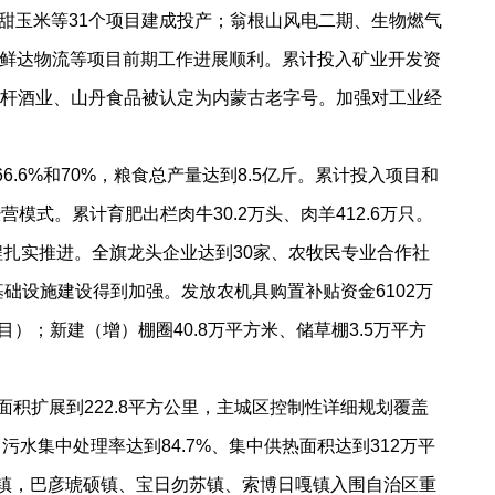
红甜玉米等31个项目建成投产；翁根山风电二期、生物燃气
鲜达物流等项目前期工作进展顺利。累计投入矿业开发资
马杆酒业、山丹食品被认定为内蒙古老字号。加强对工业经
6%和70%，粮食总产量达到8.5亿斤。累计投入项目和
营模式。累计育肥出栏肉牛30.2万头、肉羊412.6万只。
程扎实推进。全旗龙头企业达到30家、农牧民专业合作社
基础设施建设得到加强。发放农机具购置补贴资金6102万
）；新建（增）棚圈40.8万平方米、储草棚3.5万平方
积扩展到222.8平方公里，主城区控制性详细规划覆盖
污水集中处理率达到84.7%、集中供热面积达到312万平
重点镇，巴彦琥硕镇、宝日勿苏镇、索博日嘎镇入围自治区重