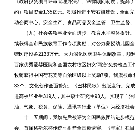
《政府投资项目评审管理办法》、法律顾问制度，提高了
约）项目资金1.35亿元。积极推进平安右旗建设，全面
动会商中心。安全生产、食品药品安全监管、卫生监督、
（九）社会各项事业全面进步。教育水平整体提升。投资
续获得全市民族教育工作专项奖励，对公办蒙授幼儿园全
赠医疗设备2133万元。大力深化医药卫生体制改革，
百家优秀爱婴医院和全国农村牧区妇女‘两癌’免费检查
牧骑获得中国荷花奖等自治区级以上奖励7项。我旗被命
33个。文化创作全面繁荣。《巴林民歌》出版发行。完成
进高校毕业生319人，其中硕士研究生93人。实现了
油、气象、税务、保险、通讯等行业（单位）为经济社会
十二五期间，我旗先后被评为全国民族团结进步模范单
会、首届格斯尔杯传统弓射箭全国邀请赛、《寻宝》栏目