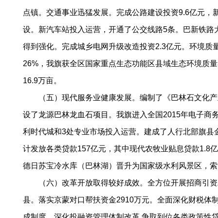
点镇。交通事业迅猛发展。完成公路建设投资9.6亿元，新
设。新汽车站投入运营，开通了公交线路5条。巴新铁路大
得到强化。完成城乡电网升级改造投资2.3亿元。环境质
26%，我旗获全区国家重点生态功能区县域生态环境质量
16.9万亩。
（五）现代服务业健康发展。编制了《巴林石文化产业
设了龙源巴林龙血石项目。我旗进入全国2015年电子
利时代城和3处专业市场投入运营。建成了人行北部旗县
计发放各类贷款157亿元，其中现代农牧业贴息贷款1.
德日苏宝冷水库（巴林湖）晋升为国家级水利风景区，索
（六）改革开放取得较好成效。全方位开展招商引资工作
县。落实京蒙对口帮扶资金2910万元。全面深化财税
成制度。深化投融资管理体制改革,争取到位各类政策性贷款