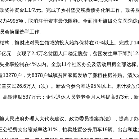
财政奖补资金1.1亿元。完成了乡村垫交税费债务化解工作。政
行政权力4995项，取消注册资本最低限额。全面推开旗级公立医
员会换届选举工作。
，旗财政对民生领域的投入始终保持在70%以上。完成了14
亿元，实现了2.4万名贫困人口稳定脱贫，贫困发生率下降到12.8
记失业率控制在4%以内。全旗11个社区办公及活动用房全部达标
造13270户，为8378户城镇贫困家庭发放了廉租住房补贴。清
置灾民26.6万人（次）。新农合参合率达95％以上。累计发放低
元、高龄津贴537万元；企业退休人员养老金月人均提高673元，
人民政府办理人大代表建议、政协委员提案办法》，提高了办
三公经费支出缩减率达31%，拍卖处置公务用车19辆。出台和