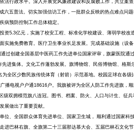
依法行政水平。深入开展党风廉政建设和反腐败工作，共立案查
完成六五普法。切实加强信访工作，一批群众反映的热点难点问题
疾病预防控制工作总体稳定。
5.3亿元，实施了校安工程、标准化学校建设、薄弱学校改造等
面实施免费教育。医疗卫生事业长足发展。完成基础设施（设备）
顺利通过创建全国基层中医药工作先进单位国家评审，旗蒙医院通
工作先进集体。文化工作蓬勃发展。旗博物馆、民俗博物馆、格斯
名为全区少数民族传统体育（射箭）示范基地。校园足球在各级
广播电视户户通18616户。我旗被评为全区人防工作先进旗，
自治区级双拥模范旗八连冠。图书、档案、防火、人口与计生、征
发展做出了重要贡献。
位、全国群众体育先进单位、国家卫生城， 顺利通过国家科技
走进巴林右旗、全旗第二十三届那达慕大会、五届巴林石文化节