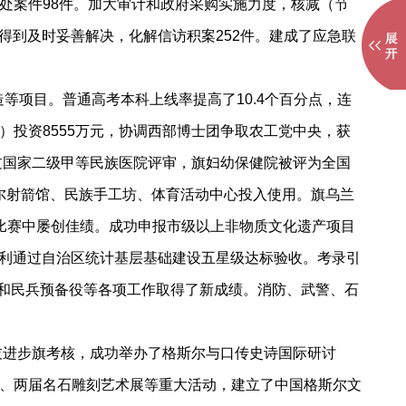
处案件98件。加大审计和政府采购实施力度，核减（节
得到及时妥善解决，化解信访积案252件。建成了应急联
项目。普通高考本科上线率提高了10.4个百分点，连
投资8555万元，协调西部博士团争取农工党中央，获
过国家二级甲等民族医院评审，旗妇幼保健院被评为全国
尔射箭馆、民族手工坊、体育活动中心投入使用。旗乌兰
比赛中屡创佳绩。成功申报市级以上非物质文化遗产项目
顺利通过自治区统计基层基础建设五星级达标验收。考录引
兵和民兵预备役等各项工作取得了新成绩。消防、武警、石
进步旗考核，成功举办了格斯尔与口传史诗国际研讨
、两届名石雕刻艺术展等重大活动，建立了中国格斯尔文