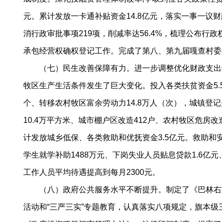
元。累计发放一卡通补贴资金14.8亿元，落实一事一议
消行政审批事项219项，削减率达56.4%，梳理公布
承包经营权确权登记工作。完成了第八、第九届嘎查村委
（七）民生改善保障有力。进一步调整优化财政支出结构
牧区生产生活条件发生了巨大变化。投入各类扶贫资金5.5
个、转移农村牧区富余劳动力14.8万人（次），城镇登
10.4万平方米、城市棚户区改造412户、农村牧区危房改
计发放城乡低保、各类救助和优抚资金3.5亿元。救助和安
学生就学补助1488万元、下岗失业人员贴息贷款1.6亿
工作人员平均待遇提高到每月2300元。
（八）政府公共服务水平不断提升。制定了《巴林右旗
活动和“三严三实
”
专题教育，认真落实八项规定，旗本级