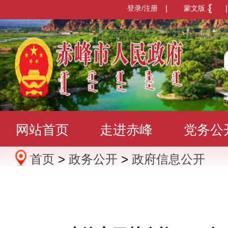
登录/注册
|
蒙文版
|
网站首页
走进赤峰
党务公
首页
>
政务公开
>
政府信息公开
办事服务
政民互动
数据发