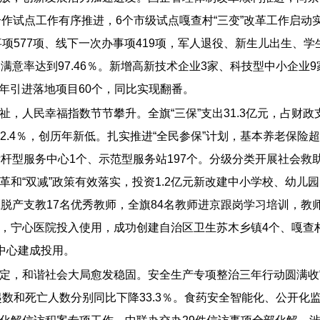
合作试点工作有序推进，6个市级试点嘎查村“三变”改革工作启
项577项、线下一次办事项419项，军人退役、新生儿出生、学
％，满意率达到97.46％。新增高新技术企业3家、科技型中小企业
全年引进落地项目60个，同比实现翻番。
，人民幸福指数节节攀升。全旗“三保”支出31.3亿元，占财政
降至2.4％，创历年新低。扎实推进“全民参保”计划，基本养老保
杆型服务中心1个、示范型服务站197个。分级分类开展社会救助
“双减”政策有效落实，投资1.2亿元新改建中小学校、幼儿园1
区脱产支教17名优秀教师，全旗84名教师进京跟岗学习培训，
，宁心医院投入使用，成功创建自治区卫生苏木乡镇4个、嘎查
中心建成投用。
定，和谐社会大局愈发稳固。安全生产专项整治三年行动圆满收
起数和死亡人数分别同比下降33.3％。食药安全智能化、公开化监