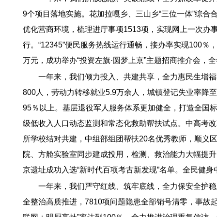
9个项目落地实施。花加拉嘎乡、三山乡“三位一体”综合
优化营商环境，梳理进厅事项1513项，实现网上一次办事
行。“12345”便民服务热线运行通畅，接办率实现100
万元，成功举办“投资左旗·圆梦上京”主题招商推介会，
一年来，我们倾力投入、共建共享，全力惠民生增福祉
800人，劳动力转移就业5.9万余人，城镇登记失业率
95％以上。基层退役军人服务体系更加健全，打造全国标
级低收入人口动态监测和常态化救助帮扶试点。中高考改革和
所学校结对共建，中组部组团帮扶20名优秀教师，顺义
院、方舱实验室同步建成投用，检测、救治能力大幅提升
京遗址成功入选“新时代百项考古新发现”名单。全民健身
一年来，我们严守红线、筑牢底线，全力保安全护稳
全整治高质推进，7810项问题隐患全部销号清零，事故