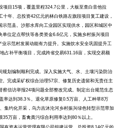
设项目15项，覆盖里程324.7公里，大板至查白音他拉
停工十年、总投资42亿元的林白铁路左旗段项目复工建设，
国示范县。沙那水库向工业园区实现供水，园区和城区中
单位定点帮扶等各类资金6.6亿元，实施乡村振兴项目
7个产业示范村发展动能有力提升。实施饮水安全巩固提升工
地占补平衡项目，完成跨省交易631.16亩，实现交易额
空间规划编制顺利完成。深入实施大气、水、土壤污染防治
管控。完成采矿权综合治理57宗、修复历史遗留和无责任主
督察信访举报24项问题全部整改完成。制定出台规范生态
率达到38.3％。退化草原修复0.5万亩、人工种草8万
运营、集约化开采，乌力吉沐沦河乡村振兴绿色转型示范带加
35万亩，畜禽粪污综合利用率达到80％以上。
有资本运营管理有限公司组建运营，总投资8.14亿元的