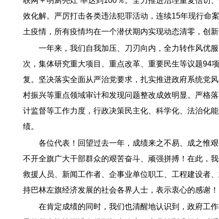
联网＋明厨亮灶”率达到100％。全力推进治理重复信访
效化解。严厉打击各类违法犯罪活动，连续15年现行命案
土疫情，所有疫情均在一个潜伏期内实现动态清零，创新
一年来，我们自我加压、刀刃向内，全力转作风优服
次，集体研究重大项目、重点改革、重要民生等议题94
复。坚决落实全面从严治党要求，扎实推进政府系统党风
村振兴等重点领域审计和发现问题整改成效明显。严格落实
计监督等工作力度，行政决策民主化、科学化、法治化能
绩。
各位代表！回望过去一年，成绩来之不易、成之惟艰
不开全旗广大干部群众的艰苦奋斗、顽强拼搏！在此，我
救援人员、新闻工作者、企事业单位职工、工程建设者、
持巴林左旗经济发展的社会各界人士，表示衷心的感谢！
在肯定成绩的同时，我们也清醒地认识到，政府工作