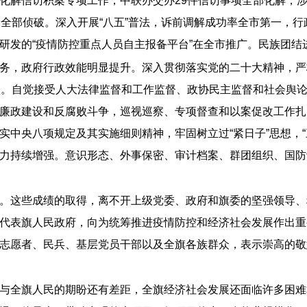
、化解信访积案专项工作，中联办交办29件信访事项全部化解，涉
全部侦破。深入开展“八五”普法，诉前调解成功率全市第一，行
研发的“疫情防控重点人员自主报备平台”在全市推广。民族团结
务，政府行政效能明显提升。深入贯彻落实党的二十大精神，严格
项。自觉接受人大法律监督和工作监督、政协民主监督和社会舆论
廉政建设和反腐败斗争，巡视巡察、专项督查和以案促改工作扎
中央八项规定及其实施细则精神，牢固树立过“紧日子”思想，“三
力持续增强。意识形态、外事保密、审计档案、群团组织、国防
。这些成绩的取得，离不开上级党委、政府和旗委的坚强领导、
代表旗人民政府，向为统筹推进疫情防控和经济社会发展作出重
志愿者、民兵、基层党员干部以及全旗各族群众，表示崇高的敬
与全旗人民的期盼还有差距，全旗经济社会发展还面临许多困难