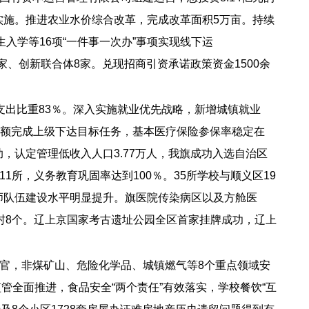
动实施。推进农业水价综合改革，完成改革面积5万亩。持续
生入学等16项“一件事一次办”事项实现线下运
9家、创新联合体8家。兑现招商引资承诺政策资金1500余
支出比重83％。深入实施就业优先战略，新增城镇就业
险超额完成上级下达目标任务，基本医疗保险参保率稳定在
，认定管理低收入人口3.77万人，我旗成功入选自治区
1所，义务教育巩固率达到100％。35所学校与顺义区19
教师队伍建设水平明显提升。旗医院传染病区以及方舱医
村8个。辽上京国家考古遗址公园全区首家挂牌成功，辽上
官，非煤矿山、危险化学品、城镇燃气等8个重点领域安
管全面推进，食品安全“两个责任”有效落实，学校餐饮“互