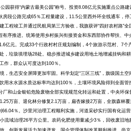
山公园获得“内蒙古最美公园”称号。投资8.08亿元实施重点公路建
伙房段公路完成65％工程量建设，11.5公里西外环全线通车，
建工程竣工并通过民航局第三方验收，我旗获评“四好农村路”全
程有序推进。统筹使用乡村振兴衔接资金和东西部协作帮扶、中央
过1.6亿元。完成33个行政村村庄规划编制，4个旅游示范村、
2处，垃圾填埋场28处。稳步推进城乡建设用地土地增减挂钩和耕
工作，群众认可度达到100％。
境，生态安全屏障更加牢固。科学划定“三区三线”，旗级国土
式饮用水水源水质达标率均达到100％，土壤环境风险得到全面
东分厂和山金银铅危险废物全部实现规范化转运和处置，中央环保
25万亩、退化林分修复2.1万亩，扁杏嫁接2万亩，全旗森林覆盖
达到66.04％。沙里河治理工程顺利实施，河道采砂实行国有化
流域治理26平方公里。农药化肥使用量减少3％，回收废旧地膜
放，创新发展活力加速迸发。国企管理体制改革顺利推进，尚京国