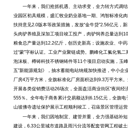
一年来，我们抢抓机遇、主动求变，全力转方式调结
业园区初具规模，盛汇牧业奶业基地一期、鸿智标准化肉
扶持意见2.0版本等政策措施，发放“金牛贷”2.56亿元
头肉驴养殖及深加工项目竣工投产，肉驴饲养总量达到10
粮食总产量达到12.2亿斤，创历史新高；设施农业、中药
过“蒙”字标认证。工业产业聚链成势。鹏峰化工氟化氢二
泡沫板、樽铸科技不锈钢铸件等11个项目启动实施，玉
五”新能源规划》，抽水蓄能电站纳规加快推进，中小企
厂房4万平方米，全旗标准化厂房面积达到9.3万平方米。
开展各类促销费活动26场次，全面盘活商业街区“夜间经济
555％。全年电子商务累计交易额达到6.15亿元，全旗
山坡佛寺遗址保护展示工程顺利竣工，召庙景区管理运营权
一年来，我们因地制宜、建管并重，全力强基础补短
建设，6.33公里城市道路及雨污分流等配套管网工程破