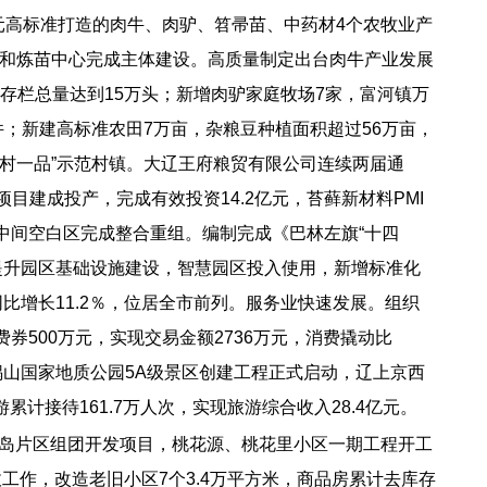
元高标准打造的肉牛、肉驴、笤帚苗、中药材4个农牧业产
和炼苗中心完成主体建设。高质量制定出台肉牛产业发展
母牛存栏总量达到15万头；新增肉驴家庭牧场7家，富河镇万
件；新建高标准农田7万亩，杂粮豆种植面积超过56万亩，
“一村一品”示范村镇。大辽王府粮贸有限公司连续两届通
目建成投产，完成有效投资14.2亿元，苔藓新材料PMI
中间空白区完成整合重组。编制完成《巴林左旗“十四
造提升园区基础设施建设，智慧园区投入使用，新增标准化
同比增长11.2％，位居全市前列。服务业快速发展。组织
费券500万元，实现交易金额2736万元，消费撬动比
七锅山国家地质公园5A级景区创建工程正式启动，辽上京西
接待161.7万人次，实现旅游综合收入28.4亿元。
花岛片区组团开发项目，桃花源、桃花里小区一期工程开工
工作，改造老旧小区7个3.4万平方米，商品房累计去库存