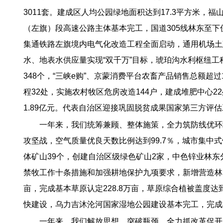
3011套。建成区人均公园绿地面积达到17.3平方米，福
（左旗）段高速公路主体基本完工，国道305线林东至下
集通铁路左旗境内电气化改造工程全面启动，通用机场土
水、地表水供应量实现“双千万”目标，琥珀沟水利枢纽工
348个，“三峡e购”、京蒙消费平台农畜产品销售总额超
程32处，实施农村牧区危房改造144户，建成堆肥中心2
1.89亿元。代表自治区迎接巩固脱贫成果国家第三方评估
一年来，我们统筹兼顾、整体施策，全力筑防线优环
攻坚战，空气质量优良天数比例达到99.7％，城市集中
体矿山39个，创建自治区级绿色矿山2家，中色锌业林
禁牧工作十条措施和加强耕地保护九项要求，新增营造林1.
亩，完成基本草原认定228.8万亩，草原综合植被盖度
快建设，乌力吉沐沦河国家湿地公园建设基本完工，完成小
一年来，我们解放思想、突破瓶颈，全力抓改革促开