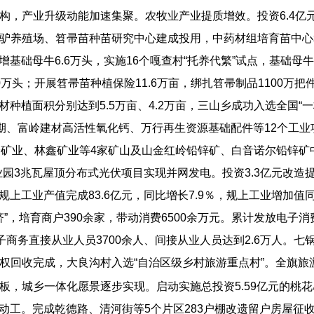
构，产业升级动能加速集聚。农牧业产业提质增效。投资6.4亿
驴养殖场、笤帚苗种苗研究中心建成投用，中药材组培育苗中心
，新增基础母牛6.6万头，实施16个嘎查村“托养代繁”试点，基础
万头；开展笤帚苗种植保险11.6万亩，绑扎笤帚制品1100万把
材种植面积分别达到5.5万亩、4.2万亩，三山乡成功入选全国
期、富岭建材高活性氧化钙、万行再生资源基础配件等12个工业项
峰矿业、林鑫矿业等4家矿山及山金红岭铅锌矿、白音诺尔铅锌矿
业园3兆瓦屋顶分布式光伏项目实现并网发电。投资3.3亿元改
规上工业产值完成83.6亿元，同比增长7.9％，规上工业增加值
”，培育商户390余家，带动消费6500余万元。累计发放电子消
电子商务直接从业人员3700余人、间接从业人员达到2.6万人。
回收完成，大良沟村入选“自治区级乡村旅游重点村”。全旗旅游累计
板，城乡一体化愿景逐步实现。启动实施总投资5.59亿元的桃
土动工。完成乾德路、清河街等5个片区283户棚改遗留户房屋征收