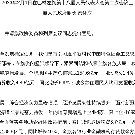
2023年2月1日在巴林左旗第十八届人民代表大会第二次会议上
旗人民政府旗长 秦怀东
，并请旗政协委员和列席会议同志提出意见。
革发展稳定任务，我们坚持以习近平新时代中国特色社会主义思
策部署，在旗委的坚强领导下，紧紧团结和依靠全旗各族人民，
康发展。全旗地区生产总值完成154.6亿元，同比增长1.4％；
算收入4.89亿元，同比增长6.8％；城乡常住居民人均可支配收入分
展，综合经济实力显著增强。经济发展韧性持续提升，面对新冠肺
经济增长潜能蓄力待发，年内培育新增规上企业4家、限上企业8家，
，全面落实各项助企纾困政策措施，累计减免退缓税费3.7亿元，盘
38.8亿元，同比增长40％。全旗各银行业金融机构存贷款余额分别