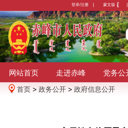
登录/注册
|
蒙文版
|
网站首页
走进赤峰
党务公
首页
>
政务公开
>
政府信息公开
办事服务
政民互动
数据发