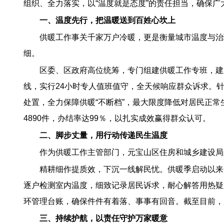
组织、全力落实，以“温度就是态度”的责任担当，确保广
一、温度先行，把温暖送到百姓心坎上
供暖工作事关千家万户冷暖，更是衡量城市温度与治
细。
区委、区政府高位统筹，专门组建供暖工作专班，建立日调
线，实行24小时专人值班值守，全天候响应群众诉求。
处置，全力保障供暖“不断档”，最大限度降低对居民正
4890件，办结率达99％，以扎实成效赢得群众认可。
二、脚步丈量，用行动传递民生温度
作为供暖工作主管部门，元宝山区住房和城乡建设局
精耕细作提质效，下沉一线解民忧。供暖季启动以来
逐户检测室内温度，细致记录居民诉求，耐心解答用热疑
环管理台账，确保件件有着落、事事有回音。截至目前，累
三、持续护航，以责任守护万家暖意