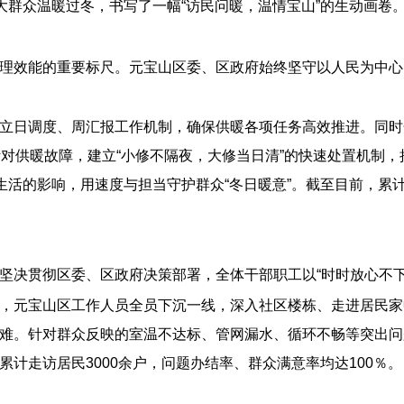
大群众温暖过冬，书写了一幅“访民问暖，温情宝山”的生动画卷
理效能的重要标尺。元宝山区委、区政府始终坚守以人民为中心
度、周汇报工作机制，确保供暖各项任务高效推进。同时开通0476
针对供暖故障，建立“小修不隔夜，大修当日清”的快速处置机制
常生活的影响，用速度与担当守护群众“冬日暖意”。截至目前，
坚决贯彻区委、区政府决策部署，全体干部职工以“时时放心不下
，元宝山区工作人员全员下沉一线，深入社区楼栋、走进居民家
难。针对群众反映的室温不达标、管网漏水、循环不畅等突出问题
计走访居民3000余户，问题办结率、群众满意率均达100％。