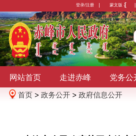
登录/注册
|
蒙文版
|
网站首页
走进赤峰
党务公
首页
>
政务公开
>
政府信息公开
办事服务
政民互动
数据发