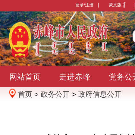
登录/注册
|
蒙文版
|
网站首页
走进赤峰
党务公
首页
>
政务公开
>
政府信息公开
办事服务
政民互动
数据发