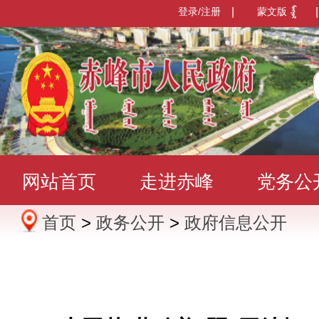
登录/注册
|
蒙文版
|
网站首页
走进赤峰
党务公
首页
>
政务公开
>
政府信息公开
办事服务
政民互动
数据发