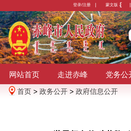
登录/注册
|
蒙文版
|
网站首页
走进赤峰
党务公
首页
>
政务公开
>
政府信息公开
办事服务
政民互动
数据发