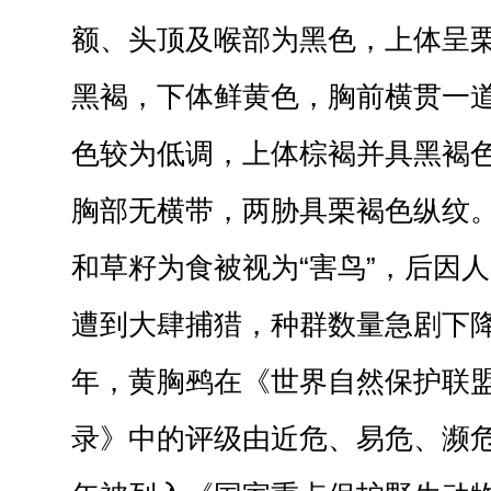
额、头顶及喉部为黑色，上体呈
黑褐，下体鲜黄色，胸前横贯一
色较为低调，上体棕褐并具黑褐
胸部无横带，两胁具栗褐色纵纹
和草籽为食被视为“害鸟”，后因
遭到大肆捕猎，种群数量急剧下降。2
年，黄胸鹀在《世界自然保护联
录》中的评级由近危、易危、濒危