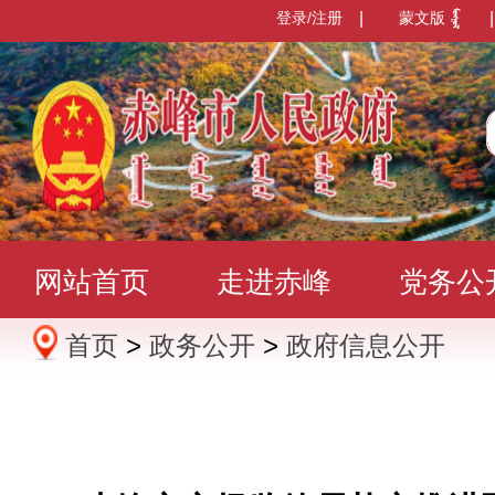
登录/注册
|
蒙文版
|
网站首页
走进赤峰
党务公
首页
>
政务公开
>
政府信息公开
办事服务
政民互动
数据发