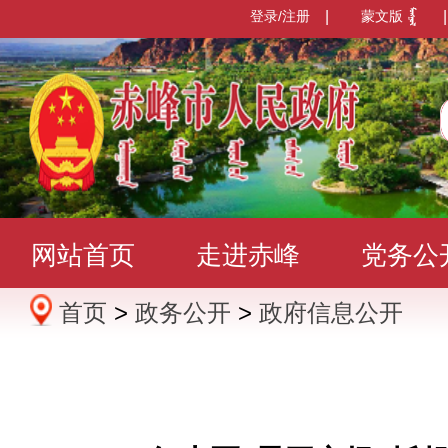
登录/注册
|
蒙文版
|
网站首页
走进赤峰
党务公
首页
>
政务公开
>
政府信息公开
办事服务
政民互动
数据发