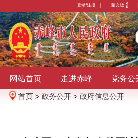
登录/注册
|
蒙文版
|
网站首页
走进赤峰
党务公
首页
>
政务公开
>
政府信息公开
办事服务
政民互动
数据发